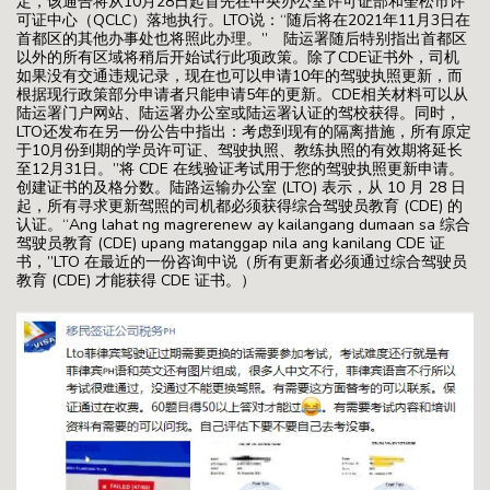
定，该通告将从10月28日起首先在中央办公室许可证部和奎松市许
可证中心（QCLC）落地执行。LTO说：“随后将在2021年11月3日在
首都区的其他办事处也将照此办理。” 陆运署随后特别指出首都区
以外的所有区域将稍后开始试行此项政策。除了CDE证书外，司机
如果没有交通违规记录，现在也可以申请10年的驾驶执照更新，而
根据现行政策部分申请者只能申请5年的更新。CDE相关材料可以从
陆运署门户网站、陆运署办公室或陆运署认证的驾校获得。同时，
LTO还发布在另一份公告中指出：考虑到现有的隔离措施，所有原定
于10月份到期的学员许可证、驾驶执照、教练执照的有效期将延长
至12月31日。”将 CDE 在线验证考试用于您的驾驶执照更新申请。
创建证书的及格分数。陆路运输办公室 (LTO) 表示，从 10 月 28 日
起，所有寻求更新驾照的司机都必须获得综合驾驶员教育 (CDE) 的
认证。“Ang lahat ng magrerenew ay kailangang dumaan sa 综合
驾驶员教育 (CDE) upang matanggap nila ang kanilang CDE 证
书，”LTO 在最近的一份咨询中说（所有更新者必须通过综合驾驶员
教育 (CDE) 才能获得 CDE 证书。）