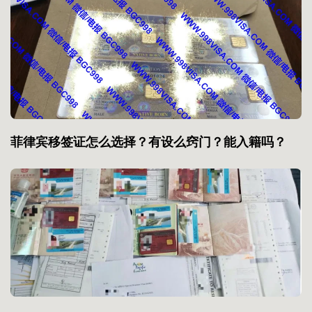
菲律宾移签证怎么选择？有设么窍门？能入籍吗？