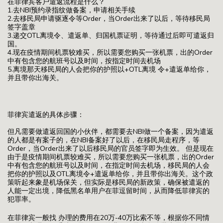
在菲律宾客户遣返流程是什么？
1.去NBI预约录指纹做备案，申请相关手续
2.去移民局申请驱逐令等Order，当Order出来了以后，等待移民局
签字盖章
3.递交OTL离境令、遣返单、归国机票证明，等待通过后即可遣返归
国。
4.现在疫情期间机票较难买，所以需要您购买一张机票，出的Order
中有包含您的航班号以及时间，按指定时间去机场
5.离境那天移民局的人会把你的护照以+OTL离境 令+遣返单给你，
并且带你出海关。
菲律宾遣返的具体步骤：
但凡需要做遣返回国的小伙伴，都需要去NBI做一个备案，因为遣返
的人都是有案子的，在NBI备案好了以后，在移民局走程序，等
Order，当Order出来了以后移民局的官员签字即为生效。 但是现在
由于是疫情期间机票较难买，所以需要您购买一张机票，出的Order
中有包含您的航班号以及时间，在指定时间去机场，移民局的人会
把你的护照以及OTL离境令+遣返单给你，并且带你出海关。这个政
策听起来象是机场保关，但实际是移民局的新政策，确保被遣返的
人能一定出境，降低黑名单用户在菲逗留时间，从而降低菲律宾的
犯罪率。
在菲律宾一般找 办理的费用在20万-40万比索不等，根据你不同情