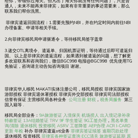
给你，带领你过海关。但凡出了海关你就没有任何问题了，只是普
通人，未来不能再来菲律宾，如果有非常重要的事还需要来，那么
联系我们帮你洗黑。
菲律宾遣返回国流程：1.需要先预约NBI，并在约定时间内前往NBI
办理备案、申请等相关手续。
2.向菲律宾移民局申请驱逐令，等待移民局签字盖章
3.递交OTL离境令、遣返单、归国机票证明，等待通过后即可遣返归
国。 以上是菲律宾的遣返流程，如果遇到被遣返的问题，想了解更
多欢迎联系和咨询我们，微信BGC998 电报@BGC998 优先使用TG
免验证，咨询请主动告知咨询项目 谢谢。
菲律宾华人移民 MAKATI实体注册公司，移民局授权 菲律宾国家旅
游部授权 菲律宾退休署授权 菲律宾外交部授权 菲律宾司法部授权
信誉有保证 主营移民局各种业务
公司注册
财税
，
税务局服务
第三
国入籍等 .
移民局全部业务：
9A旅游签证
入境保关
机场捞人
出入境记录补录
特赦签证
13A结婚签证
TRV
9F 学生签证
9G工签办理
，
黑名单查
询/清除
退休移民
投资移民
ASRV
工签降签
AEP办理
ACR I-CARD
更新
年检
补办 菲律宾遣返otl业务
菲律宾签证续签
逾期罚款处理
退休移民 投资移民
菲律宾各种签证查询
ECC清关
旅游签证延期
原