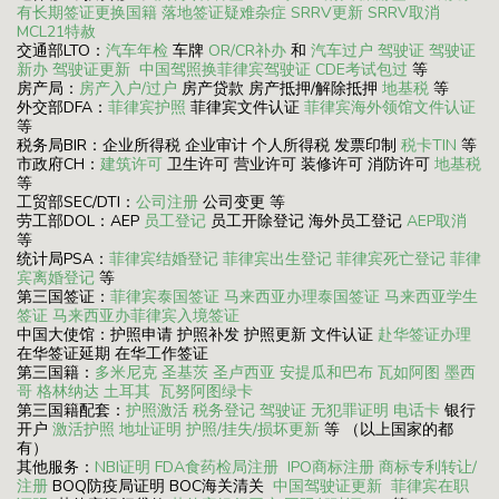
有长期签证更换国籍
落地签证疑难杂症
SRRV更新
SRRV取消
MCL21特赦
交通部LTO：
汽车年检
车牌
OR/CR补办
和
汽车过户
驾驶证
驾驶证
新办
驾驶证更新
中国驾照换菲律宾驾驶证
CDE考试包过
等
房产局：
房产入户/过户
房产贷款 房产抵押/解除抵押
地基税
等
外交部DFA：
菲律宾护照
菲律宾文件认证
菲律宾海外领馆文件认证
等
税务局BIR：企业所得税 企业审计 个人所得税 发票印制
税卡TIN
等
市政府CH：
建筑许可
卫生许可 营业许可 装修许可 消防许可
地基税
等
工贸部SEC/DTI：
公司注册
公司变更 等
劳工部DOL：AEP
员工登记
员工开除登记 海外员工登记
AEP取消
等
统计局PSA：
菲律宾结婚登记
菲律宾出生登记
菲律宾死亡登记
菲律
宾离婚登记
等
第三国签证：
菲律宾泰国签证
马来西亚办理泰国签证
马来西亚学生
签证
马来西亚办菲律宾入境签证
中国大使馆：护照申请 护照补发 护照更新 文件认证
赴华签证办理
在华签证延期 在华工作签证
第三国籍：
多米尼克
圣基茨
圣卢西亚
安提瓜和巴布
瓦如阿图
墨西
哥
格林纳达
土耳其
瓦努阿图绿卡
第三国籍配套：
护照激活
税务登记
驾驶证
无犯罪证明
电话卡
银行
开户
激活护照
地址证明
护照/挂失/损坏更新
等 （以上国家的都
有）
其他服务：
NBI证明
FDA食药检局注册
IPO商标注册
商标专利转让/
注册
BOQ防疫局证明 BOC海关清关
中国驾驶证更新
菲律宾在职