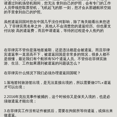
请通过到机场登机期间，您无法 拿到自己的护照，会有专门的工作
人员带领您取票登机，飞机起飞的那 一刻，您才会从那趟航班空姐
的手里拿到自己的护照。
虽然遣返回国对您在中国几乎没任何影响，除了海关能看出来您进
入 了菲律宾黑名单之外，其他人不会清楚您的遣返经历。但也要支
付比较 高的遣返费，而且申请遣返，等待的过程是令人焦灼的
在菲律宾不管你是落地签逾期，还是违法都是会被遣返。而且菲律
宾遣返率一直居高不下，被遣返回国是非常多的情况，很多人都不
是很懂，最近我们有个航班有50个遣返人员。不管你在菲律宾旅
游、生活、工作如果遇到被遣返的问题该怎么？
在菲律宾什么情况下我们必须办理遣返回国呢？
1.落地签转旅游签出境，是无法直接出境的，所以需要做OTL+遣返
才可以出境；
2.2016年克拉克事件被捕的，这个时候你又是保关入境的，也是必
须做遣返才能出境；
3.在菲律宾工作没有证件被抓后，需要在拘留所等待遣返，或保出来
做遣返。