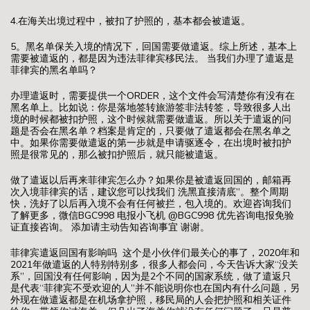
4.在海关出境过程中，被扣了护照的，基本都会被遣返。
5。黑名单保关入境的情况下，回国需要做遣返。综上所述，基本上
需要被遣返的，都是因为违法菲律宾移民法。 当我们办理了遣返是
菲律宾的黑名单吗？
办理遣返时，需要提供一个ORDER，这个文件会写清楚你有没有在
黑名单上。比如说：你是落地签转旅游签非法转签，导致很多人出
境的时候都被扣护照，这个时候就需要做遣返。所以关于遣返的问
题是否会在黑名单？档案是肯定的，只要做了遣返都会在黑名单之
中。如果你需要做遣返的第一步就是申请驱逐令，在出境时被扣护
照是很常见的，那么被扣护照后，就只能被遣返。
做了遣返以后再来菲律宾怎么办？如果你是被遣返回国的，邮箱再
次入境菲律宾的话，建议您可以找我们 洗黑直接清底”。整个周期
快，洗好了以后再入境不会有任何被拦，包入境的。欢迎咨询我们
了解更多，微信BGC998 电报小飞机 @BGC998 优先咨询电报免验
证直接咨询。 添加请主动告知咨询事宜 谢谢。
菲律宾遣返回国有影响吗 这个是小伙伴们最关心的事了，2020年和
2021年做遣返的人特别特别多，很多人都会问，今天告诉大家“没关
系”，回国没有任何影响，因为是2个不同的国家系统，做了遣返只
是代表“菲律宾不受欢迎的人”并不能说明你也在国内有什么问题，另
外现在做遣返都是在机场拿护照，移民局的人会把护照和相关证件