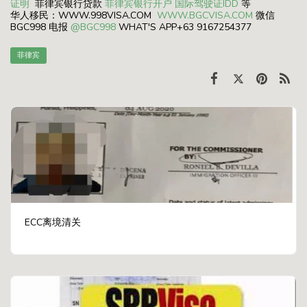
证明
菲律宾银行贷款
菲律宾银行开户
国际驾驶证IDD
等
华人移民：WWW.998VISA.COM
WWW.BGCVISA.COM
微信
BGC998 电报
@BGC998
WHAT'S APP+63 9167254377
菲律宾
ECC离境清关