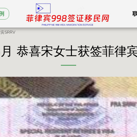
例
宾SRRV
8.4月 恭喜宋女士获签菲律宾