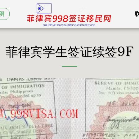
例
菲律宾学生签证续签9F