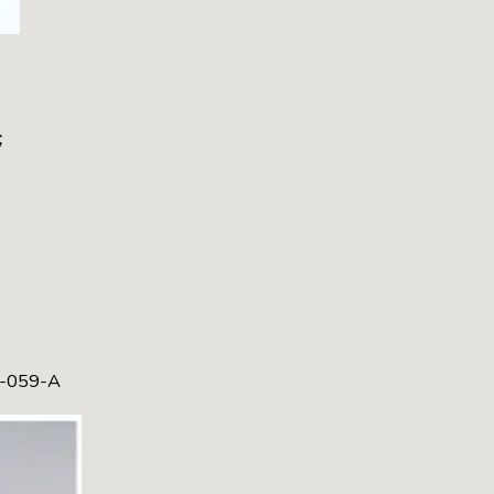
；
059-A