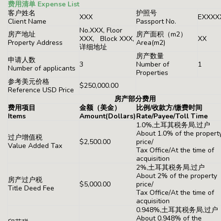
费用清单 Expense List
客户姓名
护照号
XXX
EXXXX
Client Name
Passport No.
No.XXX, Floor
房产地址
房产面积（m2）
XXX, Block XXX,
XX
Property Address
Area(m2)
详细地址
房产数量
申请人数
3
Number of
1
Number of applicants
Properties
参考美元价格
$250,000.00
Reference USD Price
房产部分费用
费用项目
金额（美金）
比例/收款方/缴费时间
Items
Amount(Dollars)
Rate/Payee/Toll Time
1.0%,土耳其税务局,过户
About 1.0% of the propert
过户增值税
$2,500.00
price/
Value Added Tax
Tax Office/At the time of
acquisition
2%,土耳其税务局,过户
About 2% of the property
房产过户税
$5,000.00
price/
Title Deed Fee
Tax Office/At the time of
acquisition
0.948%,土耳其税务局,过户
About 0.948% of the