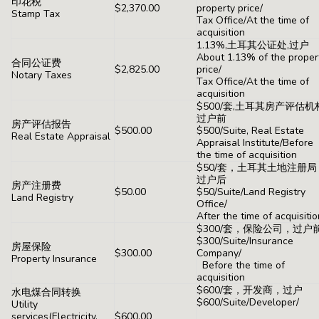
印花税
$2,370.00
property price/
Stamp Tax
Tax Office/At the time of
acquisition
1.13%,土耳其公证处,过户
About 1.13% of the proper
合同公证费
$2,825.00
price/
Notary Taxes
Tax Office/At the time of
acquisition
$500/套,土耳其房产评估机
过户前
房产评估报告
$500.00
$500/Suite, Real Estate
Real Estate Appraisal
Appraisal Institute/Before
the time of acquisition
$50/套，土耳其土地注册局
过户后
房产注册费
$50.00
$50/Suite/Land Registry
Land Registry
Office/
After the time of acquisitio
$300/套，保险公司，过户
$300/Suite/Insurance
房屋保险
$300.00
Company/
Property Insurance
Before the time of
acquisition
$600/套，开发商，过户
水电煤合同转换
$600/Suite/Developer/
Utility
services(Electricity,
$600.00