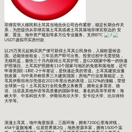
菲律宾华人移民和土耳其当地合伙公司合作紧密，稳定长期合作关
系，为您提供从菲律宾落土耳其或者土耳其落地菲律宾双边的 安
家、置业、海外资产规划等多方位专业服务。
支持BTC
/
USDT虚拟币买房付款
以25万美元起购买房产便可获得土耳其公民身份，入籍欧盟候选
国。还能坐收租金，三年后房产即可出售。投资过程中无需登陆，
无移民监，最快三个月内获得土耳其护照，是G20国家中唯一的快速
护照项目。土耳其护照拥有110个国家与地区的免签和落地签，还可
申请美国E-1和E-2十年签证，是快速赴美的管道。土耳其建筑业蓬
勃发展，与中美并称世界三大建筑强国；房地产行业发展稳定，土
耳其伊斯坦布尔凭借在2021年里出色的表现，以32%的涨幅，荣登
全球第一位！土耳其实行全民免费义务教育，拥有众多英语、德
语、法语及其他外语等高质量的国际学校。著名的高等学府有：海
峡大学、中东科技大学、伊斯坦布尔大学、安卡拉大学、比尔肯特
大学等。
浪漫土耳其，地中海度假圣，三面环海，拥有7200公里海岸线，
454个蓝旗海滩，位居世界第2位，地热资源丰富，拥有1500个温