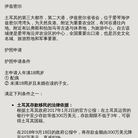
伊兹密尔
土耳其的第三大都市，第二大港，伊兹密尔省省会，位于爱琴海伊
兹密尔湾湾头，为天然良港。附近为重要农业区，有河谷通往内
地。附近有以弗斯和拍加马等古迹与休养地，为旅游中心。自古该
城便是爱琴海沿岸农业区的中心，全国重要出口港，也是历史文化
名城、旅游胜地和军事要塞。
护照申请
护照申请条件
主申请人年满18周岁
① 配偶
② 未满18周岁且未婚在读的子女。
满足下列条件之一：
土耳其
存款移民的法律依据：
根据土耳其政府2017年1月2日的官方公报：在土耳其运营的
银行中至少存款等值300万美元，存款期限不低于3年，可获
得土耳其国籍。
在2018年9月18日的政府公报中，将存款金额由300万美元降
至50万美元，直减83%。