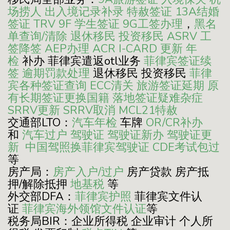
场捞人
出入境记录补录
特赦签证
13A结婚
签证
TRV
9F 学生签证
9G工签办理
，
黑名
单查询/清除
退休移民
投资移民
ASRV
工
签降签
AEP办理
ACR I-CARD 更新
年
检
补办 菲律宾遣返otl业务
菲律宾签证续
签
逾期罚款处理
退休移民 投资移民
菲律
宾各种签证查询
ECC清关
旅游签证延期
原
有长期签证更换国籍
落地签证疑难杂症
SRRV更新
SRRV取消
MCL21特赦
交通部LTO：
汽车年检
车牌
OR/CR补办
和
汽车过户
驾驶证
驾驶证新办
驾驶证更
新
中国驾照换菲律宾驾驶证
CDE考试包过
等
房产局：
房产入户/过户
房产贷款 房产抵
押/解除抵押
地基税
等
外交部DFA：
菲律宾护照
菲律宾文件认
证
菲律宾海外领馆文件认证
等
税务局BIR：企业所得税 企业审计 个人所