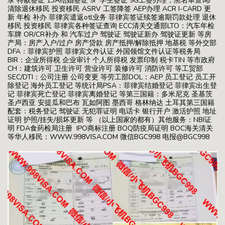
录 特赦签证 13A结婚签证 9F 学生签证 9G工签办理，黑名单查询/
清除退休移民 投资移民 ASRV 工签降签 AEP办理 ACR I-CARD 更
新 年检 补办 菲律宾遣返otl业务 菲律宾签证续签逾期罚款处理 退休
移民 投资移民 菲律宾各种签证查询 ECC清关交通部LTO：汽车年检
车牌 OR/CR补办 和 汽车过户 驾驶证 驾驶证新办 驾驶证更新 等房
产局：房产入户/过户 房产贷款 房产抵押/解除抵押 地基税 等外交部
DFA：菲律宾护照 菲律宾文件认证 外国领馆文件认证等税务局
BIR：企业所得税 企业审计 个人所得税 发票印制 税卡TIN 等市政府
CH：建筑许可 卫生许可 营业许可 装修许可 消防许可 等工贸部
SEC/DTI：公司注册 公司变更 等劳工部DOL：AEP 员工登记 员工开
除登记 海外员工登记 等统计局PSA：菲律宾结婚登记 菲律宾出生登
记 菲律宾死亡登记 菲律宾离婚登记 等第三国籍：多米尼克 圣基茨
圣卢西亚 安提瓜和巴布 瓦如阿图 墨西哥 格林纳达 土耳其第三国籍
配套：税务登记 驾驶证 无犯罪证明 电话卡 银行开户 激活护照 地址
证明 护照/挂失/损坏更新 等 （以上国家的都有）其他服务：NBI证
明 FDA食药检局注册 IPO商标注册 BOQ防疫局证明 BOC海关清关
等华人移民：WWW.998VISA.COM 微信BGC998 电报@BGC998