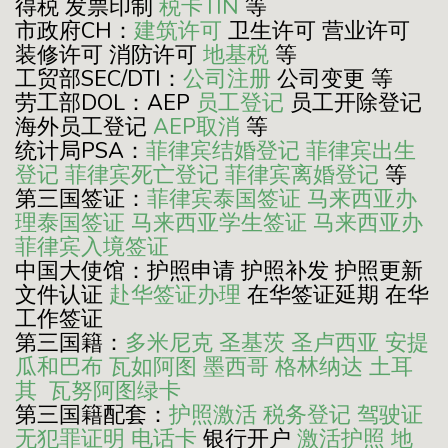
得税 发票印制
税卡TIN
等
市政府CH：
建筑许可
卫生许可 营业许可
装修许可 消防许可
地基税
等
工贸部SEC/DTI：
公司注册
公司变更 等
劳工部DOL：AEP
员工登记
员工开除登记
海外员工登记
AEP取消
等
统计局PSA：
菲律宾结婚登记
菲律宾出生
登记
菲律宾死亡登记
菲律宾离婚登记
等
第三国签证：
菲律宾泰国签证
马来西亚办
理泰国签证
马来西亚学生签证
马来西亚办
菲律宾入境签证
中国大使馆：护照申请 护照补发 护照更新
文件认证
赴华签证办理
在华签证延期 在华
工作签证
第三国籍：
多米尼克
圣基茨
圣卢西亚
安提
瓜和巴布
瓦如阿图
墨西哥
格林纳达
土耳
其
瓦努阿图绿卡
第三国籍配套：
护照激活
税务登记
驾驶证
无犯罪证明
电话卡
银行开户
激活护照
地