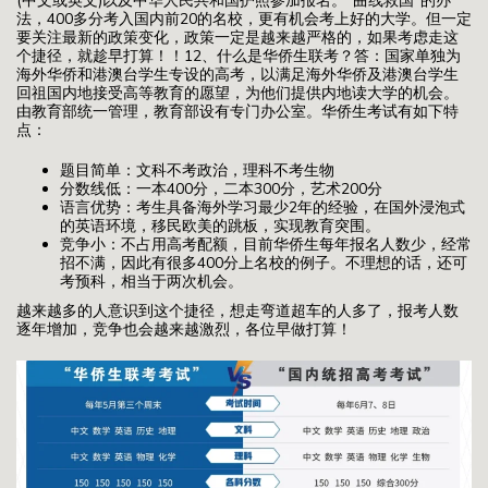
(中文或英文)以及中华人民共和国护照参加报名。“曲线救国”的办
法，400多分考入国内前20的名校，更有机会考上好的大学。但一定
要关注最新的政策变化，政策一定是越来越严格的，如果考虑走这
个捷径，就趁早打算！！12、什么是华侨生联考？答：国家单独为
海外华侨和港澳台学生专设的高考，以满足海外华侨及港澳台学生
回祖国内地接受高等教育的愿望，为他们提供内地读大学的机会。
由教育部统一管理，教育部设有专门办公室。华侨生考试有如下特
点：
题目简单：文科不考政治，理科不考生物
分数线低：一本400分，二本300分，艺术200分
语言优势：考生具备海外学习最少2年的经验，在国外浸泡式
的英语环境，移民欧美的跳板，实现教育突围。
竞争小：不占用高考配额，目前华侨生每年报名人数少，经常
招不满，因此有很多400分上名校的例子。不理想的话，还可
考预科，相当于两次机会。
越来越多的人意识到这个捷径，想走弯道超车的人多了，报考人数
逐年增加，竞争也会越来越激烈，各位早做打算！