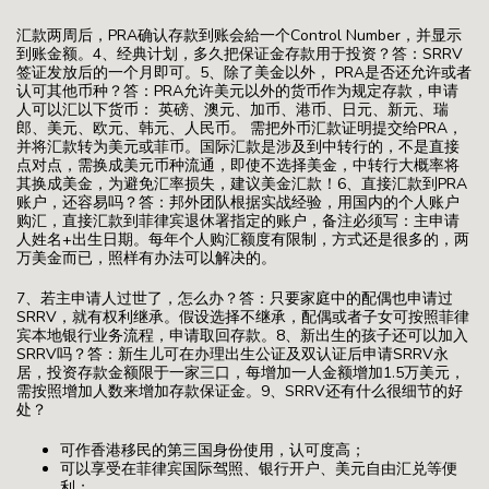
汇款两周后，PRA确认存款到账会給一个Control Number，并显示
到账金额。4、经典计划，多久把保证金存款用于投资？答：SRRV
签证发放后的一个月即可。5、除了美金以外， PRA是否还允许或者
认可其他币种？答：PRA允许美元以外的货币作为规定存款，申请
人可以汇以下货币： 英磅、澳元、加币、港币、日元、新元、瑞
郎、美元、欧元、韩元、人民币。 需把外币汇款证明提交给PRA，
并将汇款转为美元或菲币。国际汇款是涉及到中转行的，不是直接
点对点，需换成美元币种流通，即使不选择美金，中转行大概率将
其换成美金，为避免汇率损失，建议美金汇款！6、直接汇款到PRA
账户，还容易吗？答：邦外团队根据实战经验，用国内的个人账户
购汇，直接汇款到菲律宾退休署指定的账户，备注必须写：主申请
人姓名+出生日期。每年个人购汇额度有限制，方式还是很多的，两
万美金而已，照样有办法可以解决的。
7、若主申请人过世了，怎么办？答：只要家庭中的配偶也申请过
SRRV，就有权利继承。假设选择不继承，配偶或者子女可按照菲律
宾本地银行业务流程，申请取回存款。8、新出生的孩子还可以加入
SRRV吗？答：新生儿可在办理出生公证及双认证后申请SRRV永
居，投资存款金额限于一家三口，每增加一人金额增加1.5万美元，
需按照增加人数来增加存款保证金。9、SRRV还有什么很细节的好
处？
可作香港移民的第三国身份使用，认可度高；
可以享受在菲律宾国际驾照、银行开户、美元自由汇兑等便
利；