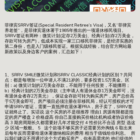
菲律宾SRRV签证(Special Resident Retiree’s Visa)，又名“菲律宾
养老签”，是菲律宾退休署于1985年推出的一项退休移民项目。
SRRV签证有两种：微笑计划(定存2万美金)、经典计划(存2万美金，
存款可转为房产)，低成本实现一家三口移民菲律宾，是经济实惠的
第二身份，也是入门级移民签证。根据实战经验，结合官方网站最
新政策以及身边客户的案例，汇总如下：
1、SRRV SMILE微笑计划和SRRV CLASSIC经典计划的区别？共同
点：都是每增加一位申请人不满21岁的，要多投资1.5万美金。区
别：a) 微笑计划的2万美金存款，不能用于任何投资，不能挪用；
b）经典计划的2万美金存款（主申请人有退休金存1万美金即可，没
有退休金者存2万美元），保证金存款可转为购买房产，房产总价高
于5万美金即可。房产项目必须注册在菲移民局，经认可授权的才可
申请SRRV签证，需要一直抵押在退休署PRA，房子卖了，SRRV签
证就终止了。实话说 这个买房的不是很推荐 理由1 房源有限都是指
定的房产楼盘 2 价格虚高 你自己直接购买价格比机构或者协议价格
高 3 期房周期长久都需要好几年才能交付 4 性价比不合适 房型 选这
少 区域一般般。 5 这个款项不够买房子还需要另外掏钱 6 取出来
后每年反而需要给退休署缴纳相应的费用 相当于借钱给你利息。 所
以我们建议不用通过这个方式购买房产，你有高需求的 他们提供的