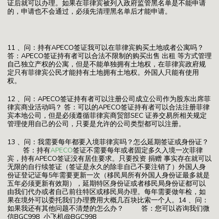
证后就可以办理。如果在菲律宾被列入政府监管黑名单是不能申请
的，申请也不会通过，必须先清理黑名单后才能申请。
11 、问：持有APECO签证我可以在菲律宾购买土地或者公寓吗？
答：APECO签证持有者可以合法不限制的购买出售 出租 等方式管理
自己独立产权的公寓，但是不能单独拥有土地权，在菲律宾政府规
定只有菲律宾公民才能持有土地拥有土地权。外国人只能有使用
权。
12 、问：APECO签证持有者可以注册公司成立公司作为股东出席菲
律宾商业活动吗？ 答：可以的APECO签证持有者可以合法注册菲律
宾本地公司，但是必须遵循菲律宾商贸部SEC 证券交易所相关规定
管理使用自己的公司，只要是允许的公司类型都可以注册。
13 、问：我需要每年都要入境菲律宾吗？怎么延期签证或身份证？
答：持有
APECO
签证不需要每年或者固定多久入境一次菲律
宾，持有APECO签证没有居住要求。只要投资 捐赠 事实存在就可以
无限的自行续签证（签证是永久的除非自己不要注销了）外国人身
份证登记证每5年需要更新一次（移民局所有外国人身份证最多就是
五年必须更新有效期），延期特区身份证或者移民局身份证都可以
由我们代办或者自己前往特区或移民局办理。每年需要做年检，如
果在境外可以委托我们办理费用大概几百块比索一个人。14 、问：
如果我还有其他问题不清楚的怎么办？ 答：您可以咨询我们微
信BGC998 小飞机@BGC998