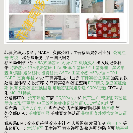
菲律宾华人移民，MAKATI实体公司，主营移民局各种业务
公司注
册
财税
，税务局服务 第三国入籍等 .
移民局全部业务：
9A旅游签证
入境保关
机场捞人
出入境记录补
录
特赦签证
13A结婚签证
TRV
9F 学生签证
9G工签办理
，
黑名单
查询/清除
退休移民
投资移民
ASRV
工签降签
AEP办理
ACR I-
CARD 更新
年检
补办 菲律宾遣返otl业务
菲律宾签证续签
逾期罚款
处理 退休移民 投资移民 菲律宾各种签证查询
ECC清关
旅游签证延
期
原有长期签证更换国籍
落地签证疑难杂症
SRRV更新
SRRV取
消
MCL21特赦
交通部LTO：
汽车年检
车牌
OR/CR补办
和
汽车过户
驾驶证
驾驶证
新办
驾驶证更新
中国驾照换菲律宾驾驶证
CDE考试包过
等
房产局：
房产入户/过户
房产贷款 房产抵押/解除抵押
地基税
等
外交部DFA：
菲律宾护照
菲律宾文件认证
菲律宾海外领馆文件认证
等
税务局BIR：企业所得税 企业审计 个人所得税 发票印制
税卡TIN
等
市政府CH：
建筑许可
卫生许可 营业许可 装修许可 消防许可
地基税