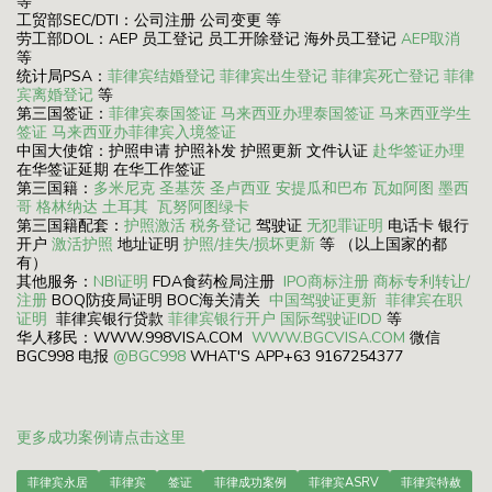
等
工贸部SEC/DTI：公司注册 公司变更 等
劳工部DOL：AEP 员工登记 员工开除登记 海外员工登记
AEP取消
等
统计局PSA：
菲律宾结婚登记
菲律宾出生登记
菲律宾死亡登记
菲律
宾离婚登记
等
第三国签证：
菲律宾泰国签证
马来西亚办理泰国签证
马来西亚学生
签证
马来西亚办菲律宾入境签证
中国大使馆：护照申请 护照补发 护照更新 文件认证
赴华签证办理
在华签证延期 在华工作签证
第三国籍：
多米尼克
圣基茨
圣卢西亚
安提瓜和巴布
瓦如阿图
墨西
哥
格林纳达
土耳其
瓦努阿图绿卡
第三国籍配套：
护照激活
税务登记
驾驶证
无犯罪证明
电话卡 银行
开户
激活护照
地址证明
护照/挂失/损坏更新
等 （以上国家的都
有）
其他服务：
NBI证明
FDA食药检局注册
IPO商标注册
商标专利转让/
注册
BOQ防疫局证明 BOC海关清关
中国驾驶证更新
菲律宾在职
证明
菲律宾银行贷款
菲律宾银行开户
国际驾驶证IDD
等
华人移民：WWW.998VISA.COM
WWW.BGCVISA.COM
微信
BGC998 电报
@BGC998
WHAT'S APP+63 9167254377
更多成功案例请点击这里
菲律宾永居
菲律宾
签证
菲律成功案例
菲律宾ASRV
菲律宾特赦