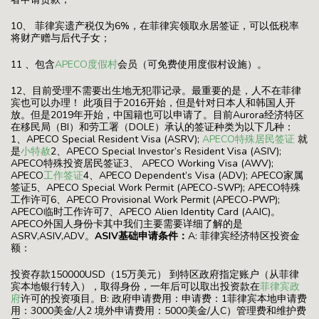
10、 菲律宾遗产税仅为6%，在菲律宾领取永居签证，可以低税率
将财产赠与后代子女；
11 、包含
APECO度假村
会员（可免费使用度假村设施）。
12、目前受理不需要出生地无犯罪记录。最重要的是，人不在菲律
宾也可以办理！ 此项目于2016开始，但是针对日本人和韩国人开
放。但是2019年开始，中国籍也可以申请了。目前Aurora经济特区
在移民局（BI）和劳工署（DOLE）承认的签证种类为以下几种：
1、APECO Special Resident Visa (ASRV);
APECO特殊居民签证
就
是
小特赦
2、APECO Special Investor’s Resident Visa (ASIV);
APECO特殊投资居民签证3、 APECO Working Visa (AWV);
APECO
工作签证
4、APECO Dependent’s Visa (ADV); APECO家属
签证5、APECO Special Work Permit (APECO-SWP); APECO特殊
工作许可6、APECO Provisional Work Permit (APECO-PWP);
APECO临时工作许可7、APECO Alien Identity Card (AAIC)。
APECO外国人身份卡其中我们主要需要详细了解的是
ASRV,ASIV,ADV。
ASIV基础申请条件：
A: 菲律宾经济特区投资金
额：
投资存款150000USD（15万美元） 到特区政府指定账户（从菲律
宾本地银行转入），取得身份，一年后可以取出投资款在
菲律宾政
府
许可的投资项目。B: 政府申请费用：申请费：1菲律宾本地申请费
用：3000美金/人2 境外申请费用：5000美金/人C）管理费和维护费