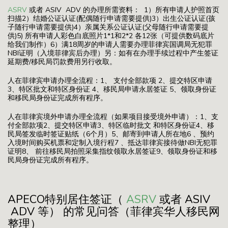
ASRV
或者 ASIV ADV 的办理所需资料： 1）所有申请人护照首页
扫描2）结婚公证认证(配偶随行申请需要提供)3）出生公证认证(孩
子随行申请需要提供)4）亲属关系公证认证(父母随行申请需要提
供)5) 所有申请人彩色白底照片1*1和2*2 各12张（可提供数码底片
给我们制作）6）满18周岁的申请人需要办理菲律宾国调局无犯罪
NBI证明（入境菲律宾后办理）另：如有在办理手续过程中产生签证
延期费/移民局罚款费用另行收取。
人在菲律宾申请办理全流程：1、 支付全部款项 2、提交特区申请
3、特区批文和特区身份证 4、移民局申请永居签证 5、领取身份证
和移民局身份证完成所有程序。
人在菲律宾境外申请办理全流程（如果项目接受境外申请）：1、支
付全部款项2、提交特区申请3、特区临时批文 和特区身份证4、移
民局签发临时签证贴纸（6个月）5、邮寄到申请人所在地6 、预约
入境时间购买机票和定制入境行程7 、抵达菲律宾接待做NBI无犯罪
证明8、 前往移民局拍照采集指纹领取永居签证9、领取身份证和移
民局身份证完成所有程序。
APECO特别居住签证（
ASRV
或者 ASIV
ADV 等） 的常见问答（菲律宾华人移民网
整理）