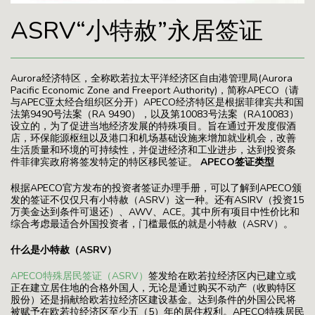
ASRV“小特赦”永居签证
Aurora经济特区，全称欧若拉太平洋经济区自由港管理局(Aurora
Pacific Economic Zone and Freeport Authority)，简称APECO（请
与APEC亚太经合组织区分开）APECO经济特区是根据菲律宾共和国
法第9490号法案（RA 9490），以及第10083号法案（RA10083）
设立的，为了促进当地经济发展的特殊项目。旨在通过开发度假酒
店，环保能源枢纽以及港口和机场基础设施来增加就业机会，改善
生活质量和环境的可持续性，并促进经济和工业进步，达到投资条
件菲律宾政府将签发特定的特区移民签证。
APECO签证类型
根据APECO官方发布的投资者签证办理手册，可以了解到APECO颁
发的签证不仅仅只有小特赦（ASRV）这一种。还有ASIRV（投资15
万美金达到条件可退还）、AWV、ACE。其中所有项目中性价比和
综合考虑最适合外国投资者，门槛最低的就是小特赦（ASRV）。
什么是小特赦（ASRV）
APECO特殊居民签证（ASRV）
签发给在欧若拉经济区内已建立或
正在建立居住地的合格外国人，无论是通过购买不动产（收购特区
股份）还是捐献给欧若拉经济区建设基金。达到条件的外国公民将
被赋予在欧若拉经济区至少五（5）年的居住权利。APECO特殊居民