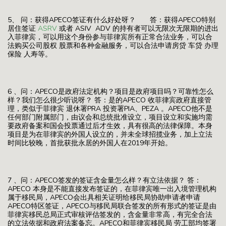
5、 问：获得APECO签证有什么好处呀？ 答：获得APECO特别
居住签证
ASRV
或者 ASIV ADV 的持有者可以无限次无限期的进出
入菲律宾，可以用这个身份参与菲律宾所有正常合法业务，可以合
法购买公司股权 股票和各种金融服务，可以合法申请房贷 车贷 办理
保险 人寿等。
6 、问：APECO是政府法定机构？项目是政府项目吗？可靠性怎么
样？我们怎么很少听说呀？ 答：是的APECO 收菲律宾政府直接管
理，类似于菲律宾 退休署PRA 投资署PIA、PEZA 。APECO他不是
任何部门附属部门，由议会和总统批准设立，项目设立和实施均需
要政府备案和国会投票通过后才生效，具有很高的法律保障。本身
项目是为在菲律宾的外国人设立的，并未全球招揽业务，加上立法
时间比较晚，首批获批永居的外国人在2019年开始。
7 、问：APECO签发的签证含金量怎么样？有立法依据？ 答：
APECO 本身是不能直接发布签证的，在菲律宾唯一出入境管理机构
属于移民局，APECO会出具相关证明给移民局协助申请者申请
APECO特区签证，APECO与移民局联合签发的所有形式的签证是由
菲律宾移民总局正式审核评估签发的，含金量非常高，有完全合法
的立法依据和政府法案备忘。APECO和菲律宾移民局 劳工部均签署