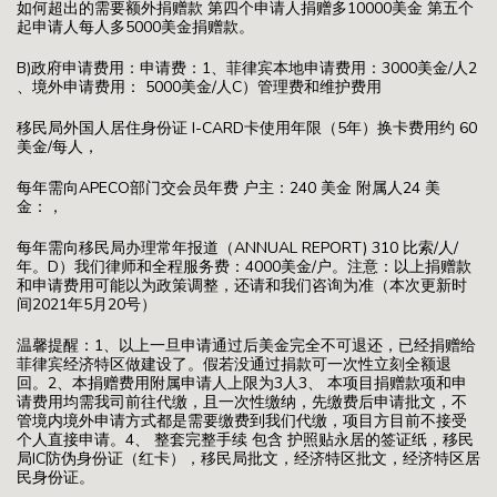
如何超出的需要额外捐赠款 第四个申请人捐赠多10000美金 第五个
起申请人每人多5000美金捐赠款。
B)政府申请费用：申请费：1、菲律宾本地申请费用：3000美金/人2
、境外申请费用： 5000美金/人C）管理费和维护费用
移民局外国人居住身份证 I-CARD卡使用年限（5年）换卡费用约 60
美金/每人，
每年需向APECO部门交会员年费 户主：240 美金 附属人24 美
金：，
每年需向移民局办理常年报道（ANNUAL REPORT) 310 比索/人/
年。D）我们律师和全程服务费：4000美金/户。注意：以上捐赠款
和申请费用可能以为政策调整，还请和我们咨询为准（本次更新时
间2021年5月20号）
温馨提醒：1、以上一旦申请通过后美金完全不可退还，已经捐赠给
菲律宾经济特区做建设了。假若没通过捐款可一次性立刻全额退
回。2、本捐赠费用附属申请人上限为3人3、 本项目捐赠款项和申
请费用均需我司前往代缴，且一次性缴纳，先缴费后申请批文，不
管境内境外申请方式都是需要缴费到我们代缴，项目方目前不接受
个人直接申请。4、 整套完整手续 包含 护照贴永居的签证纸，移民
局IC防伪身份证（红卡），移民局批文，经济特区批文，经济特区居
民身份证。