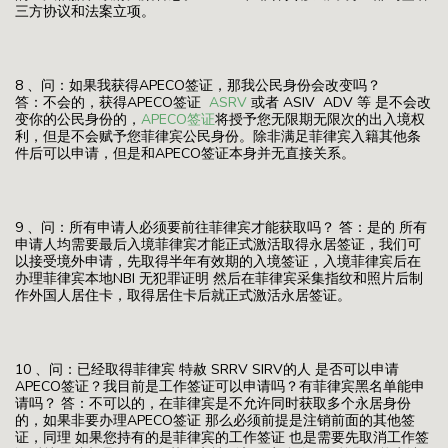
三方协议和法案立项。
8 、问：如果我获得APECO签证，那我公民身份会改变吗？
答：不会的，获得APECO签证
ASRV
或者 ASIV ADV 等 是不会改
变你的公民身份的，
APECO签证
将授予您无限期无限次的出入境权
利，但是不会赋予您菲律宾公民身份。除非满足菲律宾入籍其他条
件后可以申请，但是和APECO签证本身并无直接关系。
9 、问：所有申请人必须要前往菲律宾才能获取吗？ 答：是的 所有
申请人均需要最后入境菲律宾才能正式激活取得永居签证，我们可
以接受境外申请，先取得半年有效期的入境签证，入境菲律宾后在
办理菲律宾本地NBI 无犯罪证明 然后在菲律宾采集指纹和照片后制
作外国人居住卡，取得居住卡后就正式激活永居签证。
10 、问：已经取得菲律宾 特赦 SRRV SIRV的人 是否可以申请
APECO签证？我目前是工作签证可以申请吗？有菲律宾黑名单能申
请吗？ 答：不可以的，在菲律宾是不允许同时获取多个永居身份
的，如果非要办理APECO签证 那么必须前提是注销前面的其他签
证，同理 如果您持有的是菲律宾的工作签证 也是需要先取消工作签