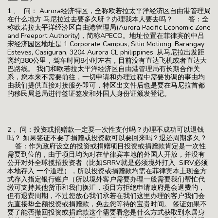
1 、 问： Aurora经济特区，全称欧若拉太平洋经济区自由港管理局
在什么地方 马尼拉过去要多久呀？办理我本人要去吗？ 答：全
称欧若拉太平洋经济区自由港管理局(Aurora Pacific Economic Zone
and Freeport Authority)，简称APECO。地址位置在菲律宾的中吕
宋经济园区地址是 1 Corporate Campus, Sitio Motiong, Barangay
Esteves, Casiguran, 3204 Aurora CL philippines .从马尼拉出发距
离约380公里，驾车时间8小时左右，目前没有直达飞机或者直达大
巴路线。 我们和欧若拉太平洋经济区自由港管理局有长期合作关
系，您本来不需要前往，一切申请和办理过程中需要协调的事由均
由我们提供直接对接服务即可，特区出文件后也是要在马尼拉首都
的移民局总局进行签证签发和外国人身份证颁发登记。
2 、问：投资或捐赠款一定要一次性支付吗？办理不成功可以退钱
吗？ 如果签证不要了捐赠或投资款可以要回来吗？退还周期多久？
答：作为政府设立的投资或捐赠项目投资或捐赠款肯定是一次性
需要到位的，由于项目均为对在菲律宾本地的外国人开放，并没有
公开对外全球揽招投资者（比如SRRV就是必须境外打入 SIRV必须
本地存入 一个道理），所以投资或捐赠款均需在菲律宾本土现金方
式存入指定银行账户（所以境外客户需要办理一般需要我们帮忙代
缴可支持其他货币和我们换汇，项目方拒绝申请政府是会退费的，
但有退费周期，不过您放心我们承若在我们这里办理的客户我们会
先直接垫全额投资或捐赠款，免去您等待的宝贵时间。 签证如果不
要了能否撤回投资或捐赠款这个需要看您是什么方式获取到永居身