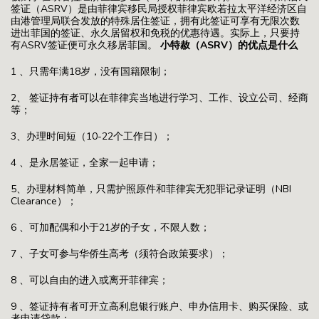
签证（ASRV）是由菲律宾移民局授权菲律宾欧若拉太平洋经济区自
由港管理局联合发放的特殊居住签证，拥有此签证可享有无限次数
进出菲国的签证、永久居留权和免税的优惠待遇。实际上，只要持
有ASRV签证便可永久移居菲国。
小特赦（ASRV）的优点是什么
1 、只需年满18岁，没有国籍限制；
2、 签证持有者可以在菲律宾当地进行学习、工作、设立公司、经商
等；
3、办理时间短（10-22个工作日）；
4 、是永居签证，全家一起申请；
5、办理材料简单，只需护照原件和菲律宾无犯罪记录证明（NBI
Clearance）；
6 、可加配偶和小于21岁的子女，不限人数；
7 、子女可参与华侨生高考（须符合政策要求）；
8 、可以自由的进入或离开菲律宾；
9 、签证持有者可开立高利息银行账户、申办信用卡、购买保险、或
者申请贷款；