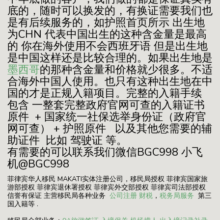
底的，随时可以换发的，有换证需要我们也
是有后续服务的，如护照首页所示 出生地
为CHN 代表中国出生的这种含金量是最高
的 你在海外使用不会西班牙语 但是出生地
是中国这样还是比较合理的。如果出生地是
墨西哥
的那种含金量和价格就少很多。不适
合海外中国人使用。也只有这种出生地在中
国的才是正规入籍项目。完整的入籍手续
包含 一整套完整政府官网可查的入籍证书
原件 + 国家统一社保选举身份证（政府官
网可查） + 护照原件 以及其他您需要的辅
助证件 比如 驾驶证 等。
有需要的可以联系我们微信BGC998 小飞
机@BGC998
菲律宾华人移民 MAKATI实体注册公司，移民局授权 菲律宾国家旅
游部授权 菲律宾退休署授权 菲律宾外交部授权 菲律宾司法部授权
信誉有保证 主营移民局各种业务
公司注册
财税
，
税务局服务
第三
国入籍等 .