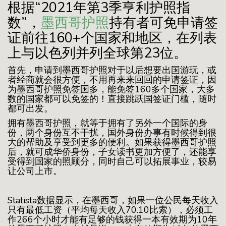
根据“2021年第3季亨利护照指
数”，
墨西哥护照
持有者可免申请签
证前往160+个国家和地区，在列表
上与以色列并列全球第23位。
首先，申请到墨西哥护照对于以后想要出国游玩，或
者经商就会很方便，不用再来来回回的申请签证，因
为墨西哥护照免签国多，能免签160多个国家，大多
数的国家都可以免签的！直接跳跃国签证门槛，随时
都可出发。
拥有墨西哥护照，就等于拥有了另外一个国际的身
份，两个身份互不干扰，国外身份办事有时候得到很
大的帮助及享受到更多的便利。如果获得墨西哥护照
后，就可成华侨身份，子女读书更加方便了，还能享
受得到国家的照顾分，同时自己可以拓展事业，较易
让公司上市。
Statista数据显示，在墨西哥，如果一位公民每天收入
只有最低工资（平均每天收入70.10比索），必须工
作266个小时才能有足够的钱获得一本有效期为10年