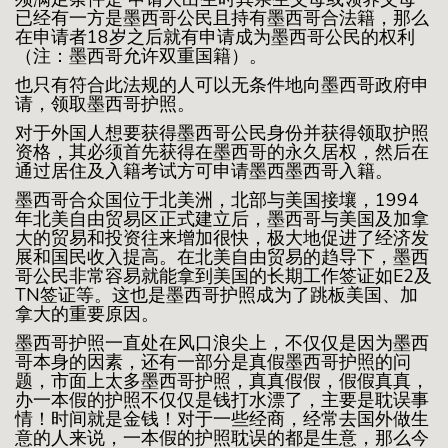
已经有一方是墨西哥公民且持有墨西哥合法籍，那么
在申请者18岁之后就有申请成为墨西哥公民的权利
（注：墨西哥允许双重国籍）。
也只有符合此法规的人可以无条件地向墨西哥政府申
请，领取墨西哥护照。
对于外国人想要获得墨西哥公民身份并获得领取护照
资格，其必须首先获得在墨西哥的永久居权，然后在
通过居住及入籍考试方可申请墨西墨西哥入籍。
墨西哥合众国位于北美洲，北部与美国接壤，1994
年北美自由贸易区正式建立后，墨西哥与美国及加拿
大的贸易和投资往来增加很快，极大地促进了经济发
展和国民收入提高。在北美自由贸易的趋导下，墨西
哥公民非常容易就能拿到美国的长期工作签证如E2及
TN签证等。这也是墨西哥护照成为了跳板美国、加
拿大的重要原因。
墨西哥护照一直处在风口浪尖上，不仅仅是因为墨西
哥本身的因素，还有一部分是真假墨西哥护照的问
题，市面上太多墨西哥护照，真真假假，假假真真，
办一本假的护照不仅仅是钱打水漂了，主要是耽误事
情！时间就是金钱！对于一些经商，经常去国外做生
意的人来说，一本假的护照耽误的都是生意，那么今