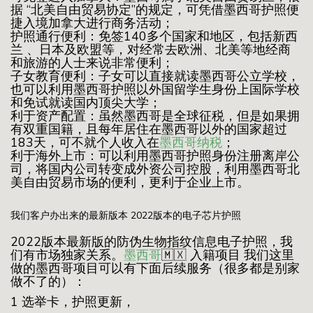
据 “北美自由贸易协定”的规定，可凭借墨西哥护照便
捷入境加拿大进行商务活动；
护照通行便利：免签140多个国家和地区，包括新西
兰 、日本及欧盟等，对经常去欧洲、北美等地经商
和旅游的人士来说非常便利；
子女教育便利：子女可以直接就读墨西哥公立学校，
也可以利用墨西哥护照以外国留学生身份上国际学校
和免试就读国内顶尖大学；
利于资产配置：虽然墨西哥是全球征税，但是如果拥
有双重国籍，且每年居住在墨西哥以外的国家超过
183天，可不就个人收入在
墨西哥纳税
；
利于海外上市：可以利用墨西哥护照身份注册离岸公
司，将国内公司转变成外资公司控股，利用墨西哥北
美自由贸易市场的便利，更利于企业上市。
我们客户办出来的最新版本 2022版本的电子芯片护照
2022版本最新版的防伪生物指纹信息电子护照，我
们有市场独家关系。
墨西哥
🇲🇽 入籍项目 我们这里
做的墨西哥项目可以有下面后续服务（很多都是别家
做不了的）：
1 选举卡，护照更新，