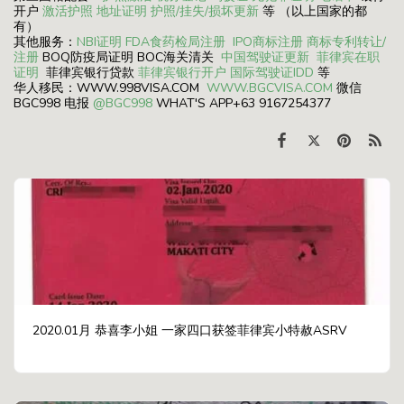
开户
激活护照
地址证明
护照/挂失/损坏更新
等 （以上国家的都
有）
其他服务：
NBI证明
FDA食药检局注册
IPO商标注册
商标专利转让/
注册
BOQ防疫局证明 BOC海关清关
中国驾驶证更新
菲律宾在职
证明
菲律宾银行贷款
菲律宾银行开户
国际驾驶证IDD
等
华人移民：WWW.998VISA.COM
WWW.BGCVISA.COM
微信
BGC998 电报
@BGC998
WHAT'S APP+63 9167254377
2020.01月 恭喜李小姐 一家四口获签菲律宾小特赦ASRV