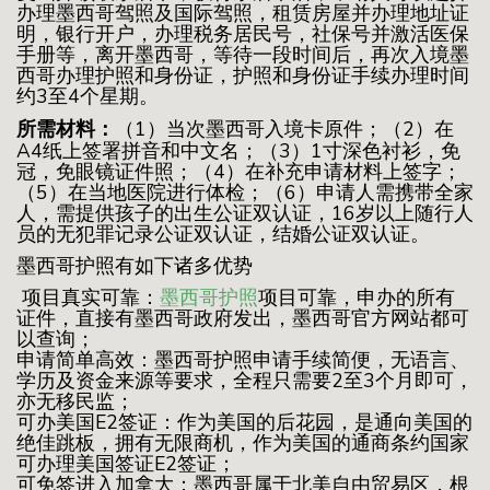
办理墨西哥驾照及国际驾照，租赁房屋并办理地址证
明，银行开户，办理税务居民号，社保号并激活医保
手册等，离开墨西哥，等待一段时间后，再次入境墨
西哥办理护照和身份证，护照和身份证手续办理时间
约3至4个星期。
所需材料：
（1）当次墨西哥入境卡原件；（2）在
A4纸上签署拼音和中文名；（3）1寸深色衬衫，免
冠，免眼镜证件照；（4）在补充申请材料上签字；
（5）在当地医院进行体检；（6）申请人需携带全家
人，需提供孩子的出生公证双认证，16岁以上随行人
员的无犯罪记录公证双认证，结婚公证双认证。
墨西哥护照有如下诸多优势
项目真实可靠：
墨西哥护照
项目可靠，申办的所有
证件，直接有墨西哥政府发出，墨西哥官方网站都可
以查询；
申请简单高效：墨西哥护照申请手续简便，无语言、
学历及资金来源等要求，全程只需要2至3个月即可，
亦无移民监；
可办美国E2签证：作为美国的后花园，是通向美国的
绝佳跳板，拥有无限商机，作为美国的通商条约国家
可办理美国签证E2签证；
可免签进入加拿大：墨西哥属于北美自由贸易区，根