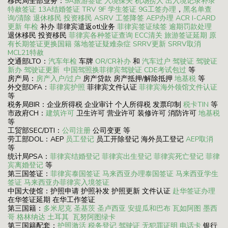
移民局全部业务：
9A旅游签证
入境保关
机场捞人
出入境记录补录
特赦签证
13A结婚签证
TRV
9F 学生签证
9G工签办理
，
黑名单查
询/清除
退休移民
投资移民
ASRV
工签降签
AEP办理
ACR I-CARD
更新
年检
补办 菲律宾遣返otl业务
菲律宾签证续签
逾期罚款处理
退休移民 投资移民
菲律宾各种签证查询
ECC清关
旅游签证延期
原
有长期签证更换国籍
落地签证疑难杂症
SRRV更新
SRRV取消
MCL21特赦
交通部LTO：
汽车年检
车牌
OR/CR补办
和
汽车过户
驾驶证
驾驶证
新办
驾驶证更新
中国驾照换菲律宾驾驶证
CDE考试包过
等
房产局：
房产入户/过户
房产贷款 房产抵押/解除抵押
地基税
等
外交部DFA：
菲律宾护照
菲律宾文件认证
菲律宾海外领馆文件认证
等
税务局BIR：企业所得税 企业审计 个人所得税 发票印制
税卡TIN
等
市政府CH：
建筑许可
卫生许可 营业许可 装修许可 消防许可
地基税
等
工贸部SEC/DTI：
公司注册
公司变更 等
劳工部DOL：AEP
员工登记
员工开除登记 海外员工登记
AEP取消
等
统计局PSA：
菲律宾结婚登记
菲律宾出生登记
菲律宾死亡登记
菲律
宾离婚登记
等
第三国签证：
菲律宾泰国签证
马来西亚办理泰国签证
马来西亚学生
签证
马来西亚办菲律宾入境签证
中国大使馆：护照申请 护照补发 护照更新 文件认证
赴华签证办理
在华签证延期 在华工作签证
第三国籍：
多米尼克
圣基茨
圣卢西亚
安提瓜和巴布
瓦如阿图
墨西
哥
格林纳达
土耳其
瓦努阿图绿卡
第三国籍配套：
护照激活
税务登记
驾驶证
无犯罪证明
电话卡
银行