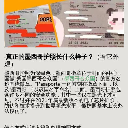
·真正的墨西哥护照长什么样子？
（看它外
观）
墨西哥护照为深绿色，墨西哥徽章位于封面的中心，
国徽“美国墨西哥合众国”（
墨西哥合众国
）的官方名
称围绕徽章。“Pasaporte”一词被刻在徽章下面，以
及“墨西哥”（以该国名字命名）上面。墨西哥护照包
含许多不同的安全功能，其中一些仅在黑光下才可
见。不过好在2021年底最新版本的电子芯片护照，
防伪和技术提升到世界领先水平，假护照基本上没办
法模仿了。
依亲方式申请入籍和办理护照方式