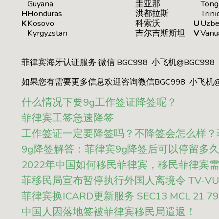
Guyana
圭亚那
Tong
H
Honduras
洪都拉斯
Trin
K
Kosovo
科索沃
U
Uzbe
Kyrgyzstan
吉尔吉斯斯坦
V
Vanu
菲律宾海牙认证服务 微信 BGC998 小飞机@BGC998
如果您有需要更多信息欢迎咨询微信BGC998 小飞机@
什么情况下要9g工作签证降签呢？
菲律宾工签急速降签
工作签证一定要降签吗？不降签会怎么样？
9g降签解答：菲律宾9g降签后可以停留多
2022年中国如何移民菲律宾，移民菲律宾
菲移民局宣布暂停执行外国人离境令 TV-V
菲律宾换ICARD更新服务 SEC13 MCL 21 791
中国人因落地签被菲律宾移民局遣返！