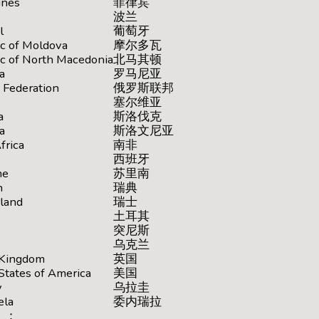
ines
菲律宾
波兰
l
葡萄牙
c of Moldova
摩尔多瓦
c of North Macedonia
北马其顿
a
罗马尼亚
 Federation
俄罗斯联邦
塞尔维亚
a
斯洛伐克
a
斯洛文尼亚
frica
南非
西班牙
me
苏里南
n
瑞典
land
瑞士
土耳其
突尼斯
e
乌克兰
 Kingdom
英国
States of America
美国
y
乌拉圭
ela
委内瑞拉
）：