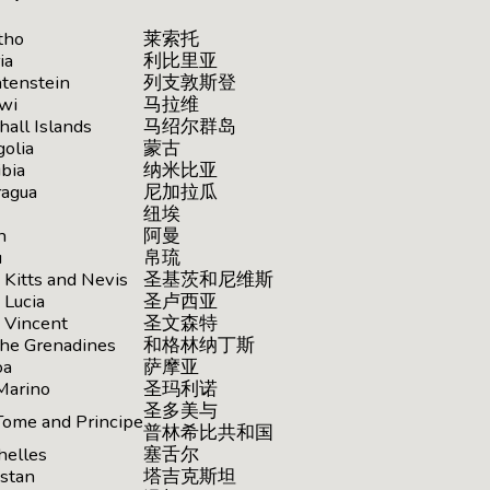
tho
莱索托
ia
利比里亚
htenstein
列支敦斯登
wi
马拉维
hall Islands
马绍尔群岛
olia
蒙古
bia
纳米比亚
ragua
尼加拉瓜
纽埃
n
阿曼
u
帛琉
 Kitts and Nevis
圣基茨和尼维斯
 Lucia
圣卢西亚
t Vincent
圣文森特
the Grenadines
和格林纳丁斯
oa
萨摩亚
Marino
圣玛利诺
圣多美与
Tome and Principe
普林希比共和国
helles
塞舌尔
istan
塔吉克斯坦