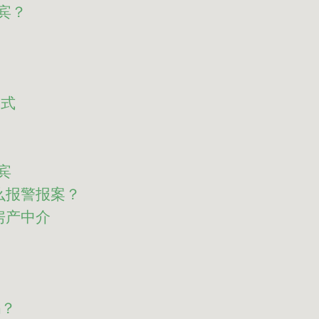
宾？
模式
宾
怎么报警报案？
人房产中介
吗？