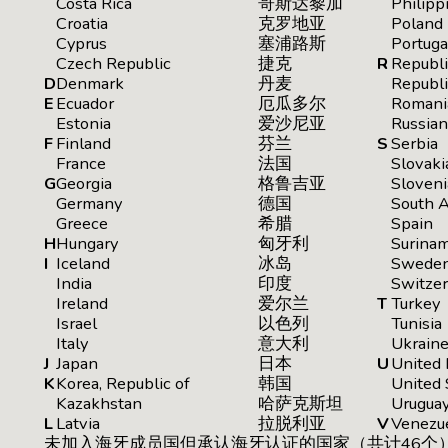
Costa Rica
哥斯达黎加
Philipp
Croatia
克罗地亚
Poland
Cyprus
塞浦路斯
Portuga
Czech Republic
捷克
R
Republi
D
Denmark
丹麦
Republi
E
Ecuador
厄瓜多尔
Romani
Estonia
爱沙尼亚
Russian
F
Finland
芬兰
S
Serbia
France
法国
Slovaki
G
Georgia
格鲁吉亚
Sloveni
Germany
德国
South A
Greece
希腊
Spain
H
Hungary
匈牙利
Surina
I
Iceland
冰岛
Swede
India
印度
Switzer
Ireland
爱尔兰
T
Turkey
Israel
以色列
Tunisia
Italy
意大利
Ukrain
J
Japan
日本
U
United
K
Korea, Republic of
韩国
United 
Kazakhstan
哈萨克斯坦
Urugua
L
Latvia
拉脱利亚
V
Venezu
未加入海牙成员国但承认海牙认证的国家（共计46个