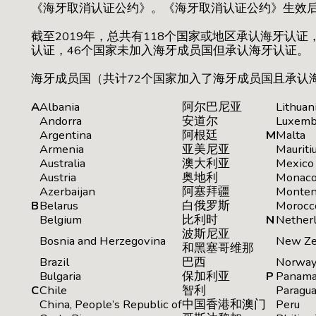
《海牙取消认证公约》。《海牙取消认证公约》生效
截至2019年，总共有118个国家或地区承认海牙认
认证，46个国家未加入海牙成员国但承认海牙认证。
海牙成员国（共计72个国家加入了海牙成员国且承认
A
Albania
阿尔巴尼亚
Lithuan
Andorra
安道尔
Luxemb
Argentina
阿根廷
M
Malta
Armenia
亚美尼亚
Mauriti
Australia
澳大利亚
Mexico
Austria
奥地利
Monac
Azerbaijan
阿塞拜疆
Monten
B
Belarus
白俄罗斯
Morocc
Belgium
比利时
N
Nether
波斯尼亚
Bosnia and Herzegovina
New Ze
和黑塞哥维那
Brazil
巴西
Norwa
Bulgaria
保加利亚
P
Panam
C
Chile
智利
Paragu
China, People’s Republic of
中国香港和澳门
Peru