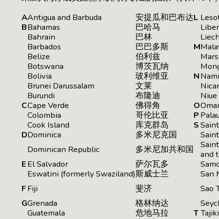
A
Antigua and Barbuda
安提瓜和巴布达
L
Leso
B
Bahamas
巴哈马
Liber
Bahrain
巴林
Liec
Barbados
巴巴多斯
M
Mala
Belize
伯利兹
Mars
Botswana
博茨瓦纳
Mong
Bolivia
玻利维亚
N
Nami
Brunei Darussalam
文莱
Nica
Burundi
布隆迪
Niue
C
Cape Verde
佛得角
O
Oma
Colombia
哥伦比亚
P
Pala
Cook Island
库克群岛
S
Saint
D
Dominica
多米尼克国
Saint
Sain
Dominican Republic
多米尼加共和国
and 
E
El Salvador
萨尔瓦多
Sam
Eswatini (formerly Swaziland)
斯威士兰
San 
F
Fiji
斐济
Sao 
G
Grenada
格林纳达
Seyc
Guatemala
危地马拉
T
Tajik