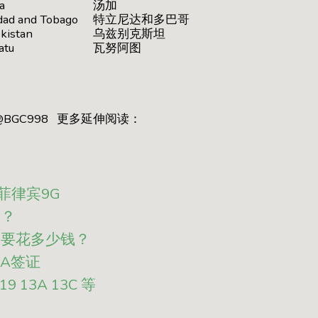
a
汤加
idad and Tobago
特立尼达和多巴哥
kistan
乌兹别克斯坦
atu
瓦努阿图
BGC998 更多延伸阅读：
菲律宾9G
久？
需要花多少钱？
UA签证
9 13A 13C 等