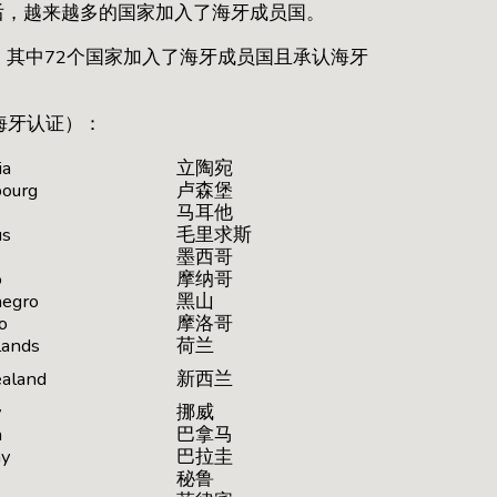
后，越来越多的国家加入了海牙成员国。
证，其中72个国家加入了海牙成员国且承认海牙
海牙认证）：
ia
立陶宛
ourg
卢森堡
马耳他
us
毛里求斯
墨西哥
o
摩纳哥
egro
黑山
o
摩洛哥
lands
荷兰
aland
新西兰
y
挪威
a
巴拿马
ay
巴拉圭
秘鲁