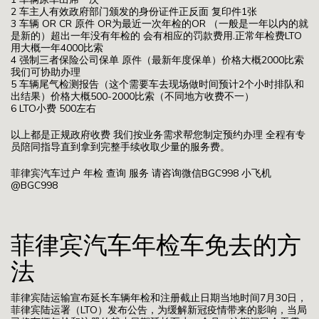
2 车主人有效政府部门颁发的身份证件正反面 复印件1张
3 车辆 OR CR 原件 OR为最近一次年检的OR （一般是一年以内的就
是新的）超出一年没有年检的 会有相应的罚款费用.正常年检费LTO
用大概一年4000比索
4 强制三者保险公司保单 原件（最新年度保单）价格大概2000比索
我们可协助办理
5 车辆尾气检测报告（这个需要车去现场做时间预计2个小时排队和
出结果）价格大概500-2000比索（不同地方收费不一）
6 LTO小费 500左右
以上都是正规政府收费 我们按业务需求帮您制定预约办理 全程有专
员陪同指导直到拿到完整手续收取少量的服务费。
菲律宾汽车过户 年检 查询 服务 请咨询微信BGC998 小飞机
@BGC998
菲律宾汽车年检车免去的方
法
菲律宾陆运输宣布延长车辆年检和注册截止日期当地时间7月30日，
菲律宾陆运署（LTO）发布公告，为缓解新冠疫情带来的影响，当局