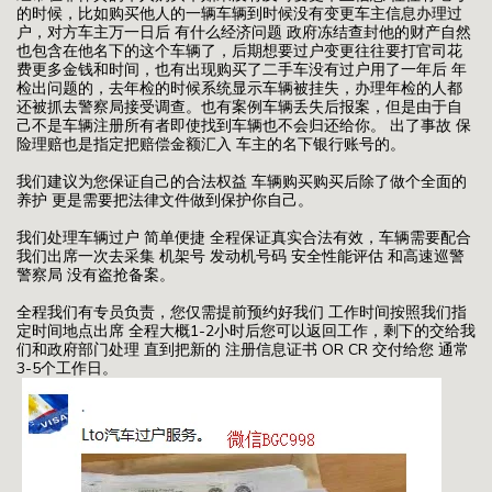
的时候，比如购买他人的一辆车辆到时候没有变更车主信息办理过
户，对方车主万一日后 有什么经济问题 政府冻结查封他的财产自然
也包含在他名下的这个车辆了，后期想要过户变更往往要打官司花
费更多金钱和时间，也有出现购买了二手车没有过户用了一年后 年
检出问题的，去年检的时候系统显示车辆被挂失，办理年检的人都
还被抓去警察局接受调查。也有案例车辆丢失后报案，但是由于自
己不是车辆注册所有者即使找到车辆也不会归还给你。 出了事故 保
险理赔也是指定把赔偿金额汇入 车主的名下银行账号的。
我们建议为您保证自己的合法权益 车辆购买购买后除了做个全面的
养护 更是需要把法律文件做到保护你自己。
我们处理车辆过户 简单便捷 全程保证真实合法有效，车辆需要配合
我们出席一次去采集 机架号 发动机号码 安全性能评估 和高速巡警
警察局 没有盗抢备案。
全程我们有专员负责，您仅需提前预约好我们 工作时间按照我们指
定时间地点出席 全程大概1-2小时后您可以返回工作，剩下的交给我
们和政府部门处理 直到把新的 注册信息证书 OR CR 交付给您 通常
3-5个工作日。