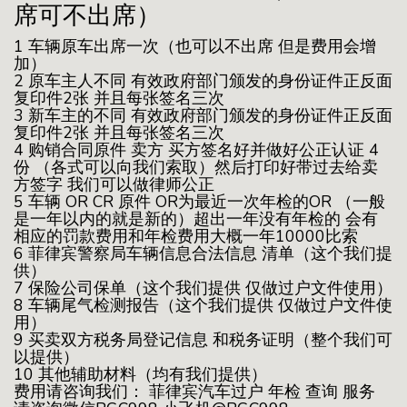
席可不出席）
1 车辆原车出席一次（也可以不出席 但是费用会增
加）
2 原车主人不同 有效政府部门颁发的身份证件正反面
复印件2张 并且每张签名三次
3 新车主的不同 有效政府部门颁发的身份证件正反面
复印件2张 并且每张签名三次
4 购销合同原件 卖方 买方签名好并做好公正认证 4
份 （各式可以向我们索取）然后打印好带过去给卖
方签字 我们可以做律师公正
5 车辆 OR CR 原件 OR为最近一次年检的OR （一般
是一年以内的就是新的）超出一年没有年检的 会有
相应的罚款费用和年检费用大概一年10000比索
6 菲律宾警察局车辆信息合法信息 清单（这个我们提
供）
7 保险公司保单（这个我们提供 仅做过户文件使用）
8 车辆尾气检测报告（这个我们提供 仅做过户文件使
用）
9 买卖双方税务局登记信息 和税务证明（整个我们可
以提供）
10 其他辅助材料（均有我们提供）
费用请咨询我们： 菲律宾汽车过户 年检 查询 服务