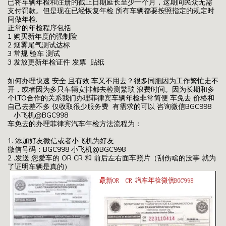
已将车辆年检和注册的截止日期延长至少一个月，这期间民众无需
支付罚款。但是现在已经恢复年检 所有车辆都要按照指定的规定时
间做年检.
正常的年检程序包括
1 购买新年度的强制险
2 烟雾尾气测试达标
3 常规 验车 测试
3 发放更新年检证件 发票 贴纸
如何办理快速 安全 且有效 车又不用去？很多同胞因为工作繁忙走不
开，或者因为多只车辆安排都去检测繁琐 浪费时间。因为长期和多
个LTO合作的关系我们办理菲律宾车辆年检非常简便 车免去 价格和
自己去差不多 仅收取很少服务费 有需求的可以 咨询微信BGC998
小飞机@BGC998
车免去的办理菲律宾汽车年检方法流程为：
1. 添加好友微信或者小飞机为好友
微信号码：BGC998 小飞机@BGC998
2 .发送 您爱车的 OR CR 和 前后左右面车照片（刮伤啥的没事 就为
了证明车辆是真的）