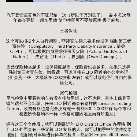
汽车登记证黄色的车证只给一次（所以千万别丢了），副本每次每
年都会更新 一般车里放 复印件即可不要放原件 丢了麻烦。
三者保险
这个可以根据个人自行调整，菲律宾法律只要求你投保 强制第三者
责任险 （Compulsory Third Party Liability Insurance，俗称
CTPL）。可以根据自身需求投保天灾险（Acts of God/Acts of
Nature），失窃险（Theft），自损险（Own Damage）。
当然保险种类越多，投保额度越高，保险费也会越多。如果只选择
强制第三者责任险。懒得话，可以直接在LTO 附近的办公室办理
（但会贵一些，大概落在2000披索 左右）或可以致电你们各自的保
险公司。
尾气检测
尾气检测主要看你的车有没有排放黑烟，达不达标。基本上保养不
错的话都不会出事。任何 LTO 附近都会有这样的 Emission Testing
Center。收费价格也是完全没有统一 价格500-2000都有 每个市和
检查所价格均不一样（价格可能因地区而有所差别）
握有这三个文件后，就可以到最近的 LTO District Office 办理咯 到
了 LTO 外面会有一些穿着 LTO 制服的人。你可以把手中的文件交给
他们。他们会对车辆进行简单的检查，然后对 Engine 和 Chassis