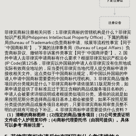
菲律宾商标注册相关问答：1.菲律宾商标的管辖机构是什么？菲律宾
知识产权局(Philippines Intellectual Property Office)，下属的商标
局(Bureau of Trademarks)负责商标申请、续展等流程性事宜【同于
“中国商标局”】，下属的法律事务局（Bureau of Legal Affairs）负
责商标异议、撤销等非诉案件类事宜【同于“中国商评委”】。2. 国
外申请人去菲律宾申请商标有什么要求？根据菲律宾知识产权法令
(IP Code)第125条，菲律宾以外国籍的申请人在菲律宾没有住所地或
实际有效商业地址的，应当委托菲律宾当地代理人提交商标申请并
接收相关文件。这点类似于中国商标法规定，即中国以外国籍的申
请人申请中国商标需要委托中国商标代理机构。3. 菲律宾商品/服务
项目的分类规则是什么？菲律宾商标申请依循第11版尼斯分类，如
果申请是提供了非标准且过于宽泛含糊的商品或服务项目名称的，
申请人会被要求详细说明或者根据类似项目分类。通俗的说就是如
果按照尼斯分类选择商品项目基本上都会被接受，如果不按照尼斯
分类提供的商品或服务项目名称的，只要菲律宾商标局审查员整不
明白的就有可能会下补正。4. 菲律宾商标申请需要提供什么资料？
（1）清晰的商标图样；
(2)指定的商品/服务项目；
(3)公司资质证明
文件或个人护照复印件；
(4)商标代理委托书（由我司提供）。
具体
可以参考“商标注册”。