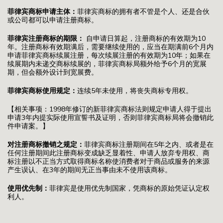
菲律宾商标申请主体：
菲律宾商标的拥有者不管是个人、还是合伙
或公司都可以申请注册商标。
菲律宾注册商标的期限：
自申请日算起，注册商标的有效期为10
年。注册商标有效期满后，需要继续使用的，应当在期满前6个月内
申请菲律宾商标续展注册，每次续展注册的有效期为10年；如果在
续展期内未递交商标续展的，菲律宾商标局额外给予6个月的宽展
期，但会额外设计到宽展费。
菲律宾商标使用规定：
连续5年未使用，将丧失商标专用权。
【相关事项：1998年修订的新菲律宾商标法则规定申请人得于提出
申请3年内提实际使用宣誓书及证明，否则菲律宾商标局将会撤销此
件申请案。】
对注册商标撤销之规定：
菲律宾商标注册期间在5年之内、或者是在
任何注册期间此注册商标变成缺乏显着性、申请人放弃专用权、商
标注册以不正当方式取得商标名称使消费者对于商品或服务的来源
产生误认、在3年的期间无正当事由未不使用该商标。
使用优先制：
菲律宾是使用优先制国家，凭商标的原始凭证认定权
利人。