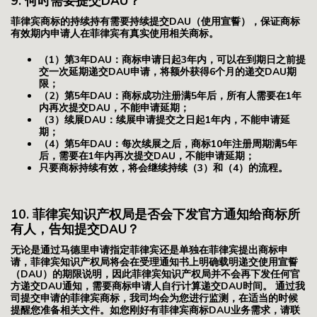
9. 何时需要提交DAU？
菲律宾商标的持续持有需要持续提交DAU（使用宣誓），保证商标
有效期内申请人在菲律宾有真实使用相关商标。
（1）第3年DAU：商标申请日起3年内，可以在到期日之前提
交一次延期递交DAU申请，将额外获得6个月的递交DAU期
限；
（2）第5年DAU：商标成功注册满5年后，所有人需要在1年
内再次提交DAU，不能申请延期；
（3）续展DAU：续展申请提交之日起1年内，不能申请延
期；
（4）第5年DAU：每次续展之后，商标10年注册周期满5年
后，需要在1年内再次提交DAU，不能申请延期；
只要商标持续有效，将会继续持续（3）和（4）的流程。
10. 菲律宾知识产权局是否会下发官方通知给商标所
有人，告知提交DAU？
无论是通过马德里申请指定菲律宾还是单独在菲律宾提出商标申
请，菲律宾知识产权局将会在受理通知书上明确载明递交使用宣誓
（DAU）的期限说明，因此菲律宾知识产权局并不会再下发任何官
方递交DAU通知，需要商标申请人自行计算递交DAU时间。 通过我
司提交申请的菲律宾商标，我司均会为您进行监测，在适当的时候
提醒您准备相关文件。如您刚好有菲律宾商标DAU业务需求，请联