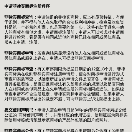
申请菲律宾商标注册程序
菲律宾商标查询
：
申请注册的菲律宾商标，应当有显著特征，有便
于识别，并不得与他人在先取得的合法权利相冲突，搜查及收集资
料是第一个必然的步骤，也是重要的第一步，这将有助于避免与他
人的商标有相似之虞。申请商标注册前，申请人可以考虑对申请商
标进行检索，看是否有相同或近似的商标已经在相同或类似商品、
服务上申请、注册。
菲律宾商标申请
：若查询结果显示没有他人在先相同或近似商标在
类似商品或服务上存在，申请人可提出菲律宾商标申请。
菲律宾商标审查：
有关审察期限为提呈日期后的12至18个月。菲律
宾商标局在收到菲律宾商标注册申请后，便会对商标申请进行形式
审查和实质审查，以确定所提交的申请文件是否齐备，申请商标是
否具备显着性，是否违反商标法有关禁用条款的规定以及是否同他
人在相同或类似商品上在先申请或注册的商标相同或近似。如果经
审查申请不符合注册规定，菲律宾商标申请会被驳回。如果申请人
对菲律宾商标局做出的裁定不服，可向菲律宾上诉法院提出上诉。
提交使用声明书
：
申请人需自申请日起3年内向菲律宾商标局提交经
公证的“商标使用声明书”，并附相应的使用证据。使用证据为商标实
际使用标签或清楚显示该商标的产品外包装的图片或照片。
菲律宾商标公告：
有关菲律宾商标局将在申请期后公告有关的申请