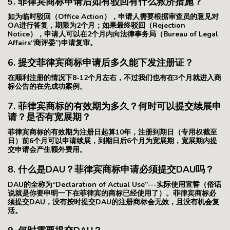
5. 菲律宾商标申请后如有驳回有什么救济措施？
如为临时驳回（Office Action），申请人需要根据审查员的意见对
OA进行答复，期限为2个月；如果最终驳回（Rejection
Notice），申请人可以在2个月内向法律事务局（Bureau of Legal
Affairs“商评委”)申请复审。
6. 提交菲律宾商标申请后多久能下发注册证？
在顺利注册的情况下8-12个月左右，不过我们也有在3个月就进入商
标公告的在先成功案例。
7. 菲律宾商标的有效期为多久？何时可以提交续展申
请？是否有宽展期？
菲律宾商标的有效期为注册日起算10年，注册到期日（专用权截至
日）前6个月可以申请续展，到期日后6个月为宽展期，宽展期内提
交申请会产生额外费用。
8. 什么是DAU？菲律宾商标申请必须提交DAU吗？
DAU的全称为“Declaration of Actual Use”---实际使用宣誓（俗话
说就是你要申明一下在菲律宾的商标已经使用了）。菲律宾商标必
须提交DAU，没有按时提交DAU的注册商标会无效，且没有机会复
活。