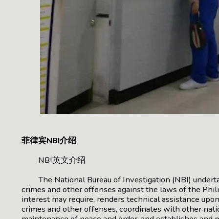
菲律宾NBI介绍
NBI英文介绍
The National Bureau of Investigation (NBI) undertake
crimes and other offenses against the laws of the Phili
interest may require, renders technical assistance upon
crimes and other offenses, coordinates with other natio
maintenance of peace and order, and establishes and ma