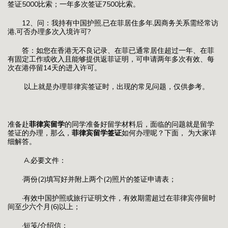
签证5000比索；一年多次签证7500比索。
12、问：我持有中国护照,已在菲居住多年,因商务关系需经常访
港,可否办理多次入境许可?
答：如您在香港无不良记录、在菲已通常居住超过一年、在菲
有固定工作或收入且能够提供返菲证明，可申请两年多次有效、每
次在港停留14天的进入许可。
以上就是办理菲律宾签证时，出现的常见问题，仅供参考。
准备赴
菲律宾留学
的同学准备好留学材料后，面临的问题就是留学
签证的办理，那么，
菲律宾留学签证
如何办理呢？下面，
为大家详
细解答。
A.必要文件：
·两份(2)填写好并附上两个(2)照片的签证申请表；
·有效中国护照或旅行证明文件，有效期需超过在菲律宾停留时
间至少六个月(6)以上；
·短笺/介绍信；