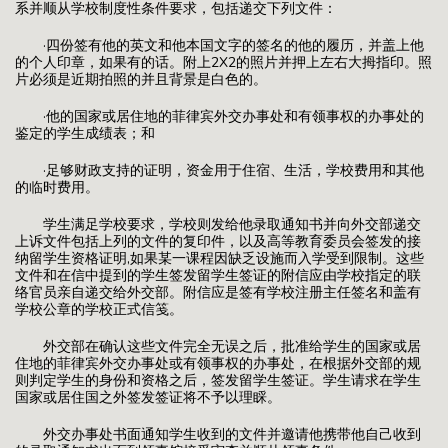
系并顺从学校制度性条件要求，包括递交下列文件：
·四份签有他的英文和他本国文字的签名的他的履历，并盖上他
的个人印章，如果有的话。附上2X2的照片并押上左右大拇指印。照
片必须是近期拍照的并且背景是白色的。
·他的国家或居住地的菲律宾外交办事处和有领事权的办事处的
鉴定的学生成绩表；和
·足够财政支持的证明，资金用于住宿、生活，学校费用和其他
的临时费用。
学生满足学校要求，学校则发给他录取通知书并向外交部递交
上诉文件包括上列的文件的复印件，以及高等教育委员会签发的接
纳留学生资格证明,如果某一课程因缺乏设施而入学受到限制。这些
文件和在信中提到的学生签发留学生签证的附信应由学校指定的联
络官员亲自递交给外交部。附信应是签有学校注册主任签名和盖有
学校公章的学校正式信笺。
外交部在确认这些文件完全无误之后，批准给学生的国家或居
住地的菲律宾外交办事处或有领事权的办事处，在根据外交部的规
则判定学生的身份和资格之后，签发留学生签证。学生请求在学生
国家或居住国之外签发签证将不予以理睬。
外交办事处书面通知学生收到的文件并邀请他携带他自己收到