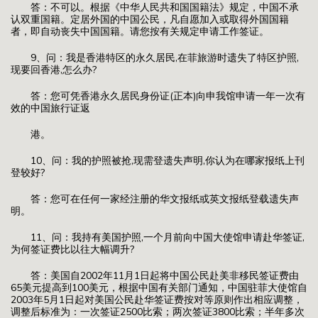
答：不可以。根据《中华人民共和国国籍法》规定，中国不承
认双重国籍。定居外国的中国公民，凡自愿加入或取得外国国籍
者，即自动丧失中国国籍。请您按有关规定申请工作签证。
9、问：我是香港特区的永久居民,在菲旅游时遗失了特区护照,
现要回香港,怎么办?
答：您可凭香港永久居民身份证(正本)向申我馆申请一年一次有
效的中国旅行证返
港。
10、问：我的护照被抢,现需登遗失声明,你认为在哪家报纸上刊
登较好?
答：您可在任何一家经注册的华文报纸或英文报纸登载遗失声
明。
11、问：我持有美国护照,一个月前向中国大使馆申请赴华签证,
为何签证费比以往大幅调升?
答：美国自2002年11月1日起将中国公民赴美非移民签证费由
65美元提高到100美元，根据中国有关部门通知，中国驻菲大使馆自
2003年5月1日起对美国公民赴华签证费按对等原则作出相应调整，
调整后标准为：一次签证2500比索；两次签证3800比索；半年多次