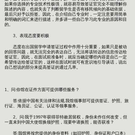
如果你选择的专业技术性极强，就容易导致签证官完全不能理解你
陈述的内容，也就失去了判断留学生是否有移民倾向的基础依据，
最后只好予以拒签。因此，在介绍自己专业时，一定注意要用简单
和明确的词汇来进行描述，并多讲一些自己学习此专业的原因和目
的。
3、表现态度要积极
态度在出国留学申请签证过程中作用十分重要，如果只是被动
的回答问题，就无法完全的表达自己，无法将该转达的信息传达给
签证官。因此，在面试前准备时，就应当确定哪些内容是自己一定
希望传达给签证官的，这样在面试时就可有意识地引导谈话，说出
自己想说的部分来提高签证的通过几率。
1、问:你馆在证件方面可提供哪些服务？
答:依据中国有关法律和法规,我馆领事部可提供签证、护照、旅
行证、海员证、公证、认证等领事服务。
2、问:我于1997年获得菲特赦居留权，身份未作任何改变，但
一直未到中国大使馆换领护照，现要申请换照，能否获准？
答:我馆将按您提供的身份资料（如旧护照、身份证和户口本）