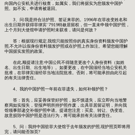
向国内公安机关进行核查，如属实，我们将据实为您颁发中国护
照。如不实，申请将被退回。
3、问:我是持合法护照、签证来菲的。1996年在菲改变姓名和
出生日期并获得菲律宾“7919特赦居留权，但一直未申领中国护照，
上个月到大使馆申请护照时未获准，请问是何故？
答：根据现行规定,我馆只能按照你的真实身份资料颁发中国护
照,不允许以假身份资料颁发护照或在护照上作加注。希望您能理解
中国据实发照的政策。
在此,顺提请注意:中国公民不得随意更改个人身份资料（如姓
名、出生日期、出生地等）。如要更改，在中国须经当地公安机关
批准，在菲律宾须经菲当地法院批准。否则，将可能承担由此引起
的有关法律责任。
4、我的中国护照一年前在菲遗失，如何补领护照？
答：首先，应妥善保管好护照，如不慎遗失，应立即向当地警
察局如实报失，登报声明所持护照作废，出具菲居留证明，并向我
馆领事部递交补领护照申请。提请您注意：买卖、转让、伪变造、
故意损毁中国护照是违法行为，将可能承担有关法律责任。
5、问：我持中国驻菲大使馆于去年颁发的护照,现护照页即将用
完，请问能否加页?