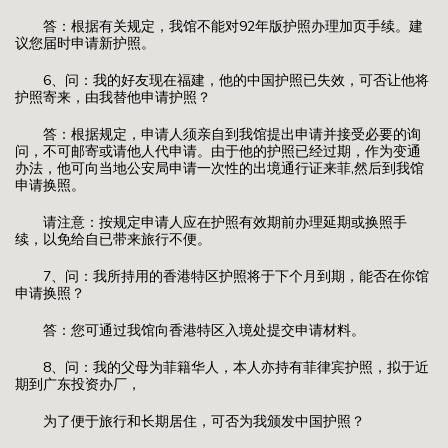
答：根据有关规定，我馆不能对92年版护照办理加页手续。建
议您届时申请新护照。
6、问：我的好友现在福建，他的中国护照已失效，可否让他将
护照寄来，由我替他申请护照？
答：根据规定，申请人须亲自到我馆提出申请并接受必要的询
问，不可邮寄或请他人代申请。由于他的护照已经过期，作为变通
办法，他可向当地公安局申请一次性的出境通行证来菲,然后到我馆
申请换照。
请注意：按规定申请人应在护照有效期前办理延期或换照手
续，以免给自已带来旅行不便。
7、问：我所持用的香港特区护照将于下个月到期，能否在你馆
申请换照？
答：您可通过我馆向香港特区入境处提交申请材料。
8、问：我的父母为菲籍华人，本人亦持有菲律宾护照，拟于近
期到广东投资办厂，
为了便于旅行和长期居住，可否为我颁发中国护照？