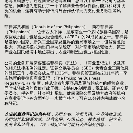
记簿查询服务。通过商业登记簿查询，您可以了解一个公司的基本
信息。同时也为您提供了一个了解商业合作伙伴偿付能力和财务状
况的机会，这将有助于降低海外合作伙伴无力支付业务款项等风
险。
菲律宾共和国（Republic of the Philippines），简称菲律宾
（Philippines），位于西太平洋，是东南亚一个多民族群岛国家，是
东盟成员国，也是亚太经合组织（APEC）的24成员国之一。菲律宾
是发展中国家、新兴工业国家及世界的新兴市场之一，但贫富差距
很大，其经济模式为出口导向型经济，对外部市场依赖较大。第三
产业在国民经济中地位突出，农业和制造业也占相当比重。
公司的业务开展需要遵循菲律宾《民法》、《商业登记法》以及其
他相关法律条例的规定。证券交易委员会（SEC）负责企业工商信息
的登记工作，委员会成立于1936年。菲律宾贸工部在2011年第一季
实施新的菲律宾商业登记 （The Philippine Business
Registry,PBR）制度，使从业者能更容易及更节约成本的经营企业，
同时减轻政府的官僚行政干扰。实施PBR制度后，贸工部、证券交易
委员会、税务局、社会福利系统、健康保险公司及地方政府等机构
在商业登记业务方面将进一步横向整合，可在15分钟内完成商业名
称登记。
企业的商业登记信息包括
：公司名称、注册号码、企业法律形式、
公司地址和联系方式、经营范围、公司状态、股本总额、创立者、
所有者和经营者。（注：特定企业可能只公开部分信息。）