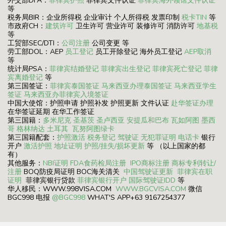
外交部DFA：
菲律宾护照
菲律宾文件认证
菲律宾海外领馆文件认证
等
税务局BIR：企业所得税 企业审计 个人所得税 发票印制
税卡TIN
等
市政府CH：
建筑许可
卫生许可 营业许可 装修许可 消防许可
地基税
等
工贸部SEC/DTI：
公司注册
公司变更 等
劳工部DOL：AEP
员工登记
员工开除登记 海外员工登记
AEP取消
等
统计局PSA：
菲律宾结婚登记
菲律宾出生登记
菲律宾死亡登记
菲律
宾离婚登记
等
第三国签证：
菲律宾泰国签证
马来西亚办理泰国签证
马来西亚学生
签证
马来西亚办菲律宾入境签证
中国大使馆：护照申请 护照补发 护照更新 文件认证
赴华签证办理
在华签证延期 在华工作签证
第三国籍：
多米尼克
圣基茨
圣卢西亚
安提瓜和巴布
瓦如阿图
墨西
哥
格林纳达
土耳其
瓦努阿图绿卡
第三国籍配套：
护照激活
税务登记
驾驶证
无犯罪证明
电话卡
银行
开户
激活护照
地址证明
护照/挂失/损坏更新
等 （以上国家的都
有）
其他服务：
NBI证明
FDA食药检局注册
IPO商标注册
商标专利转让/
注册
BOQ防疫局证明 BOC海关清关
中国驾驶证更新
菲律宾在职
证明
菲律宾银行贷款
菲律宾银行开户
国际驾驶证IDD
等
华人移民：WWW.998VISA.COM
WWW.BGCVISA.COM
微信
BGC998 电报
@BGC998
WHAT'S APP+63 9167254377