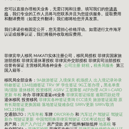
您可以直接办理相关业务，无需订阅和注册。填写我们的
申请表
格
，我们专业的工作人员将与您联系并且为您提供服务。提取费用
和翻译费用（如需文件翻译）我们都将给您开具发票。
我们承诺价格固定公开，您无需担心价格浮动。如需进行文件海牙
认证或领事认证，我们将额外收取相应费用。
菲律宾华人移民 MAKATI实体注册公司，移民局授权 菲律宾国家旅
游部授权 菲律宾退休署授权 菲律宾外交部授权 菲律宾司法部授权
信誉有保证 主营移民局各种业务
公司注册
财税
，
税务局服务
第三
国入籍等 .
移民局全部业务：
9A旅游签证
入境保关
机场捞人
出入境记录补录
特赦签证
13A结婚签证
TRV
9F 学生签证
9G工签办理
，
黑名单查
询/清除
退休移民
投资移民
ASRV
工签降签
AEP办理
ACR I-CARD
更新
年检
补办 菲律宾遣返otl业务
菲律宾签证续签
逾期罚款处理
退休移民 投资移民
菲律宾各种签证查询
ECC清关
旅游签证延期
原
有长期签证更换国籍
落地签证疑难杂症
SRRV更新
SRRV取消
MCL21特赦
交通部LTO：
汽车年检
车牌
OR/CR补办
和
汽车过户
驾驶证
驾驶证
新办
驾驶证更新
中国驾照换菲律宾驾驶证
CDE考试包过
等
房产局：
房产入户/过户
房产贷款 房产抵押/解除抵押
地基税
等