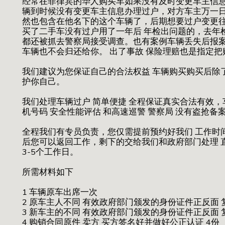
经常在菲律宾的华人购买车如果没有及时变更车主信息
辆到时候没有变更车主信息办理过户，对方车主万一日
然也包含在他名下的这个车辆了，后期想要过户变更
买了二手车没有过户用了一年后 年检出问题的，去年
都还被抓去警察局接受调查。也有案例车辆丢失后报
车辆也不会归还给你。 出了事故 保险理赔也是指定把
我们建议为您保证自己的合法权益 车辆购买购买后除
护你自己。
我们处理车辆过户 简单便捷 全程保证真实合法有效，
机号码 安全性能评估 和高速巡警 警察局 没有盗抢备
全程我们有专员负责，您仅需提前预约好我们 工作时间
后您可以返回工作，剩下的交给我们和政府部门处理 直到
3-5个工作日。
所需材料如下
1 车辆原车出席一次
2 原车主人不同 有效政府部门颁发的身份证件正反面 
3 新车主的不同 有效政府部门颁发的身份证件正反面 
4 购销合同原件 卖方 买方签名好并做好公正认证 4