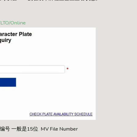
/LTO/Online
般是15位 MV File Number