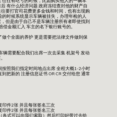
 往往有吃亏的时候，比如购买他人的一辆车
后 有什么经济问题 政府冻结查封他的财产自
往往要打官司花费更多金钱和时间，也有出现购
检的时候系统显示车辆被挂失，办理年检的人
案，但是由于自己不是车辆注册所有者即使找到
赔偿金额汇入 车主的名下银行账号的。
了做个全面的养护 更是需要把法律文件做到保
车辆需要配合我们出席一次去采集 机架号 发动
案。
按照我们指定时间地点出席 全程大概1-2小时
把新的 注册信息证书 OR CR 交付给您 通常
复印件2张 并且每张签名三次
复印件2张 并且每张签名三次
份 （各式可以向我们索取）然后打印好带过去给