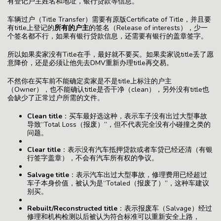
有登记户主姓名和地址，银行贷款等信息。
车辆过户（Title Transfer）需要有原版Certificate of Title，并且要
有title上登记的
所有的户主
的签名（Release of interests），少一
个签名都不行，如果有银行贷款信息，还需要有银行的盖章签字。
所以如果卖家没有Title在手，最好就不要买。如果卖家说title丢了愿
意降价，还是必须让他先去DMV重新办理title再交易。
不然你在买车前不能确定卖家是不是title上标注的户主
（Owner），也不能确认title是否干净（clean），另外没有title也
会缺少了正常过户所需的文件。
Clean title
：买车最好选这种，表示车子没有出过大型事故
导致“Total Loss（报废）”，但不代表完全没有小碰撞之类的
问题。
Clear title
：表示没有汽车抵押贷款或者车贷已经还清（有银
行签字盖章），不会有汽车所有权的争议。
Salvage title
：表示汽车出过大型事故，修理费用已经超过
车子本身价值，被认为是“Totaled（报废了）”，这种车建议
别买。
Rebuilt/Reconstructed title
：表示报废车（Salvage）经过
修理和机构检测以后被认为符合标准可以重新安全上路，