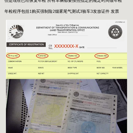
但是现在已经恢复年检 所有车辆都要按照指定的规定时间做年检
年检程序包括1购买强制险2烟雾尾气测试3验车3发放证件 发票