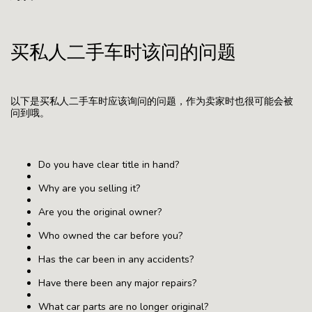
买私人二手车时该问的问题
以下是买私人二手车时应该询问的问题，作为卖家时也很可能会被
问到哦。
Do you have clear title in hand?
Why are you selling it?
Are you the original owner?
Who owned the car before you?
Has the car been in any accidents?
Have there been any major repairs?
What car parts are no longer original?