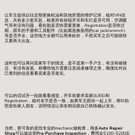
让车主提供以往定期更换机油和其他所需的维护记录，核对VIN信
息，共有多少套车匙，检查所有按钮开关和车灯是否可用，空调暖
气等有没有问题，看轮胎是否快需要更换，Registration是否快过
期，跟车的手册和工具配件（比如紧急换胎用的car jack/wrench）
等是否齐全。这些地方全都可以用来砍价，不然买车之后可能很快
又要再大出血。
这时也可以再问卖家车子的情况，是不是第一手户主，有没有碰撞
过、有没有改装、有哪些地方需要注意或者修理之类，顺便比对自
己查到的信息看看卖家是否老实。
可以的话试开一段路看看感觉，开车前要求卖家出示ID和
Registration，核对名字是否一致，如果车主跟你一起上车，将ID拍
照发给家人朋友，说明情况让亲友稍后跟自己联络确认安全。
当然，更可靠的是找专业的mechanic做检查，很多
Auto Repair
Shop
可以做这类
Pre-Purchase Inspection
，费用在$100~$200左