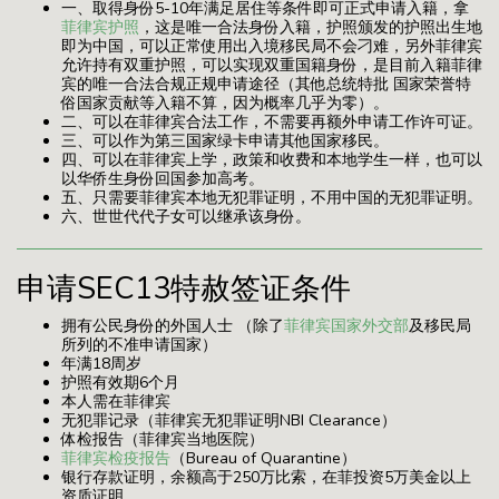
一、取得身份5-10年满足居住等条件即可正式申请入籍，拿
菲律宾护照
，这是唯一合法身份入籍，护照颁发的护照出生地
即为中国，可以正常使用出入境移民局不会刁难，另外菲律宾
允许持有双重护照，可以实现双重国籍身份，是目前入籍菲律
宾的唯一合法合规正规申请途径（其他总统特批 国家荣誉特
俗国家贡献等入籍不算，因为概率几乎为零）。
二、可以在菲律宾合法工作，不需要再额外申请工作许可证。
三、可以作为第三国家绿卡申请其他国家移民。
四、可以在菲律宾上学，政策和收费和本地学生一样，也可以
以华侨生身份回国参加高考。
五、只需要菲律宾本地无犯罪证明，不用中国的无犯罪证明。
六、世世代代子女可以继承该身份。
申请SEC13特赦签证条件
拥有公民身份的外国人士 （除了
菲律宾国家外交部
及移民局
所列的不准申请国家）
年满18周岁
护照有效期6个月
本人需在菲律宾
无犯罪记录（菲律宾无犯罪证明NBI Clearance）
体检报告（菲律宾当地医院）
菲律宾检疫报告
（Bureau of Quarantine）
银行存款证明，余额高于250万比索，在菲投资5万美金以上
资质证明。