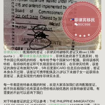
菲律宾SEC13
配额移民签证（
菲律宾特赦
移民
签证
又称sec13和
quota ），即
菲律宾最高配额绿卡
，菲律宾政府基于互惠原则，给
予外国公民移民的特权，每年给予每个国家50个配额。获得该移民
特权，取得移民签证即可长期居留在菲律宾，在菲律宾经商，该签
证的身份证有效期为5年，5年后更新ICARD 信息后自动续签，签证
本身永不过期，该签证可携带配偶及21岁以下未婚子女一起获得永
居签证，真是实现世代相传菲律宾永居。
每一年都是抢特赦名额的时候，欢迎大家添加我们咨询配额签证。
抢不到名额我们也有渠道办理价格比较优惠的 挂靠特赦签证哦。有
需要的不妨可以咨询下我们
对于特赦签证的定义可以参考：THE PHILIPPINE IMMIGRATION