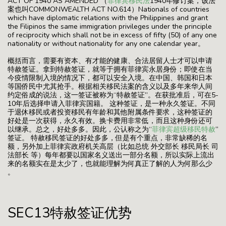
ACT OF 1940 AS AMENDED （
菲律宾移民法
1940年修订案，该法
案也叫COMMONWEALTH ACT NO.614）Nationals of countries
which have diplomatic relations with the Philippines and grant
the Filipinos the same immigration privileges under the principle
of reciprocity which shall not be in excess of fifty (50) of any one
nationality or without nationality for any one calendar year。
概括而言，需要有资本、有才能的健康、合法居留人士才可以申请
特赦签证。拿到特赦签证，就等于拥有菲律宾永居身份；即使在当
今疫情限制入境的情况下，都可以安全入境。在中国、韩国和日本
等国侨民中尤其抢手。根据相关移民法案的含义以及多年来华人间
约定俗成的说法，这一签证被称为“特赦签证”。在获批准后，可在5-
10年后选择申请入菲律宾国籍。 这种签证，是一种永久签证。不同
于退休移民或者投资移民有年龄和其他附属条件要求，这种签证的
好处是一次获得，永久有效。换卡费用非常低，而且这种身份还可
以继承。总之，好处多多。因此，公认称之为“
菲律宾超级移民特赦
”
签证。 特赦移民签证的好处多多，但是有个重点，非常缺稀的名
额，另外加上菲律宾政府机关高层（比如总统 外交部长 移民局长 司
法部长 等）每年都要以国家名义送出一部分名额，所以实际上流出
来的名额实在是太少了，也就能理解为何真正了解的人为何那么少
。
SEC13特赦签证优势