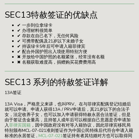
SEC13特赦签证的优缺点
✔ 一步到位拿绿卡
✔ 办理材料很简单
✔ 存款在自己名下，无任何风险
✔ 可携带配偶及21岁以下未婚子女
✔ 持该绿卡5年后可申请入籍菲律宾
✔ 配合外国护照出入境使用特别方便
✖ 开放给中国护照的名额紧张，经常没有名额
✖ 名额获取难度高，捐赠购买花费费用高
SEC13 系列的特赦签证详解
13A签证
13A Visa，严格意义来讲，也叫PRV。在与菲律宾配偶登记结婚后
就可以申请。申请人获得13A / PRV申请后，其21岁以下的合法子
女，法定收养子女，也可以加入申请获得特赦永居合法签证，但是
由于签证含金量高，且持签人成年后可以根据自己意愿是否申请加
入
菲律宾国籍
，因中国政府没有对等入籍协议，因此菲律宾移民局
特别颁布MCL-07-021准则签证作为中国公民特殊后代符合申请入籍
标准的永居签证 ,
MCL-07-021
签证持有者其结婚对方也可以取得同