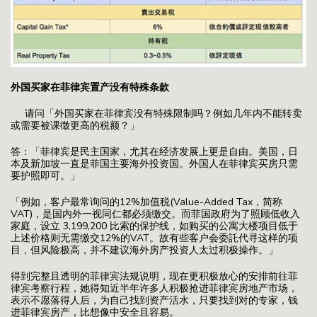
外国买家在菲律宾置产没有特殊条款
请问「外国买家在菲律宾没有特殊限制吗？例如几年内不能转卖
或需要被课徵更高的税额？」
答：「菲律宾是民主国家，尤其在经济发展上更是自由。美国，日
本及新加坡一直是菲国主要海外投资国。外国人在菲律宾买房只需
要护照即可。」
「例如，客户最常询问的12%加值税(Value-Added Tax，简称
VAT)，是国内外一视同仁都必须缴交。而菲国政府为了照顾低收入
家庭，设立 3,199,200 比索的保护线，如购买的公寓大楼项目低于
上述价格则无需缴交12%的VAT。故有些客户会委託代寻这样的项
目，但风险极高，并不建议海外房产投资人太过积极操作。」
得到完整且透明的菲律宾法规说明，现在更积极放心的安排前往菲
律宾考察行程，她得知近半年许多人积极抢进菲律宾房地产市场，
表示不愿落得人后，为自己找到资产活水，只要找到对的专家，钱
进菲律宾房产，比想像中安全且容易。