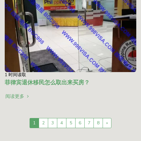
1 时间读取
菲律宾退休移民怎么取出来买房？
阅读更多
1
2
3
4
5
6
7
8
»