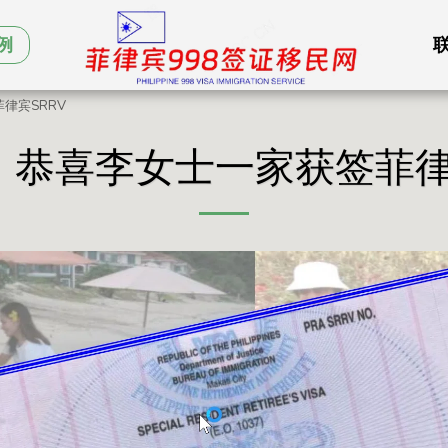
例
菲律宾SRRV
9月 恭喜李女士一家获签菲