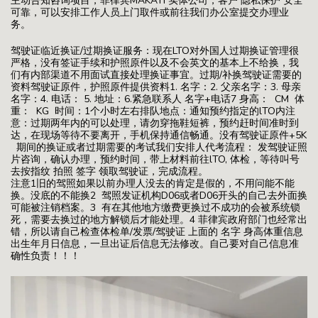
主动告知咨询项目，菲律宾MAKATI 实体公司，客户 隐私保护 安全
可靠，可以安排工作人员上门取件或前往我们办公室提交办理业
务。
驾驶证临近换证/过期换证服务：现在LTO对外国人过期换证管理很
严格，没有签证手续和护照原件以及不会英文的基本上不给换，我
们有内部渠道不用面试直接处理换证事宜。过期/补换驾驶证需要的
资料驾驶证原件，护照原件提供资料1. 名字：2. 父亲名字：3. 母亲
名字：4. 电话： 5. 地址：6.紧急联系人 名字+电话7 身高： CM 体
重： KG 时间：1个小时左右排队地点：通知预约指定的lTO内注
意：过期两年内的可以处理，请勿穿拖鞋短裤，预约赶时间准时到
达，在现场等待不要离开，手机保持通信畅通。没有驾驶证原件+5K
期间的换证或者过期需要的考试我们安排人代考流程： 发驾驶证照
片咨询，确认办理，预约时间，带上材料前往lTO, 体检，等待叫号
去按指纹 拍照 签字 领取驾驶证，完成流程。
注意1旧的驾照如果以前办理人没去的肯定是假的，不用问能不能
换。没底的不能换2 驾照发证机构D06或者D06开头的自己去外面换
可能被注销档案。3 有在其他地方缴费更换过不成功的会被系统锁
死，需要去换过的地方解锁后才能处理。4 菲律宾政府部门也经常出
错，所以请自己检查体检单/发票/驾驶证 上面的 名字 身高体重信息
出生年月日信息，一旦出证后信息无法修改。自己要对自己信息准
确性负责！！！