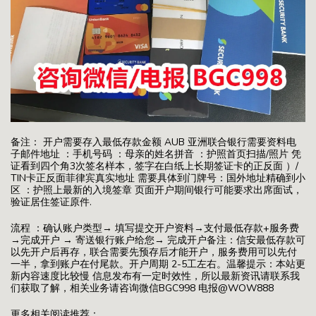
备注： 开户需要存入最低存款金额 AUB 亚洲联合银行需要资料电
子邮件地址 ：手机号码 ：母亲的姓名拼音 ：护照首页扫描/照片 凭
证看到四个角3次签名样本，签字在白纸上长期签证卡的正反面 ）/
TIN卡正反面菲律宾真实地址 需要具体到门牌号：国外地址精确到小
区 ：护照上最新的入境签章 页面开户期间银行可能要求出席面试，
验证居住签证原件.
流程 ：确认账户类型→ 填写提交开户资料→支付最低存款+服务费
→完成开户 → 寄送银行账户给您→ 完成开户备注：信安最低存款可
以先开户后再存，联合需要先预存后才能开户，服务费用可以先付
一半，拿到账户在付尾款。开户周期 2-5工左右。温馨提示：本站更
新内容速度比较慢 信息发布有一定时效性，所以最新资讯请联系我
们获取了解，相关业务请咨询微信BGC998 电报@WOW888
更多相关阅读推荐：