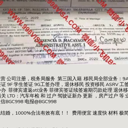
营 公司注册，税务局服务 第三国入籍 .移民局全部业务：9
证 9F 学生签证 9G工签办理，退休移民 投资移民 ASRV 工签
年检 补办 菲律宾遣返otl业务 菲律宾签证续签逾期罚款处理 退休
清关 LTO：汽车年检 和 过户 驾驶证新办 更新 ，房产过户 等
GC998 电报@BGC998
结婚，1000%合法有效有底！！ 费用便宜 速度快 材料 极