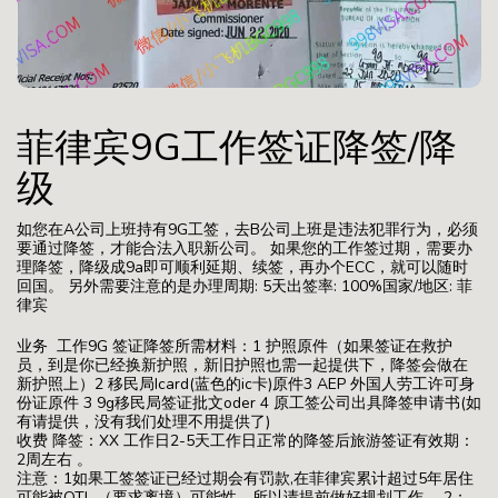
菲律宾9G工作签证降签/降
级
如您在A公司上班持有9G工签，去B公司上班是违法犯罪行为，必须
要通过降签，才能合法入职新公司。 如果您的工作签过期，需要办
理降签，降级成9a即可顺利延期、续签，再办个ECC，就可以随时
回国。 另外需要注意的是办理周期: 5天出签率: 100%国家/地区: 菲
律宾
业务 工作9G 签证降签所需材料：1 护照原件（如果签证在救护
员，到是你已经换新护照，新旧护照也需一起提供下，降签会做在
新护照上）2 移民局Icard(蓝色的ic卡)原件3 AEP 外国人劳工许可身
份证原件 3 9g移民局签证批文oder 4 原工签公司出具降签申请书(如
有请提供，没有我们处理不用提供了)
收费 降签：XX 工作日2-5天工作日正常的降签后旅游签证有效期：
2周左右 。
注意：1如果工签签证已经过期会有罚款,在菲律宾累计超过5年居住
可能被OTL （要求离境）可能性。所以请提前做好规划工作。 2：