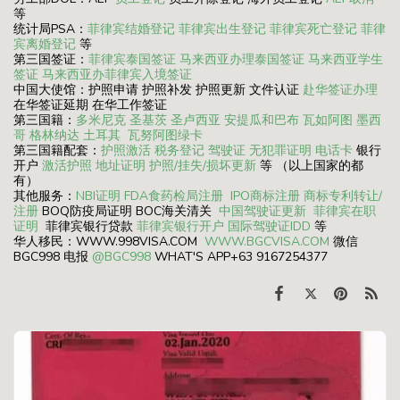
等
统计局PSA：
菲律宾结婚登记
菲律宾出生登记
菲律宾死亡登记
菲律
宾离婚登记
等
第三国签证：
菲律宾泰国签证
马来西亚办理泰国签证
马来西亚学生
签证
马来西亚办菲律宾入境签证
中国大使馆：护照申请 护照补发 护照更新 文件认证
赴华签证办理
在华签证延期 在华工作签证
第三国籍：
多米尼克
圣基茨
圣卢西亚
安提瓜和巴布
瓦如阿图
墨西
哥
格林纳达
土耳其
瓦努阿图绿卡
第三国籍配套：
护照激活
税务登记
驾驶证
无犯罪证明
电话卡
银行
开户
激活护照
地址证明
护照/挂失/损坏更新
等 （以上国家的都
有）
其他服务：
NBI证明
FDA食药检局注册
IPO商标注册
商标专利转让/
注册
BOQ防疫局证明 BOC海关清关
中国驾驶证更新
菲律宾在职
证明
菲律宾银行贷款
菲律宾银行开户
国际驾驶证IDD
等
华人移民：WWW.998VISA.COM
WWW.BGCVISA.COM
微信
BGC998 电报
@BGC998
WHAT'S APP+63 9167254377