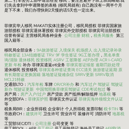
第二 打车去劳工部申请后在去 移民，要注意避开下班上班高峰期.我
们先去拿到中申请降签的表格 (移民局就有) 自己跑没有一周半个月
是下不来，我们办理快则2天慢的话5天也一定出来。
菲律宾华人移民 MAKATI实体注册公司，移民局授权 菲律宾国家旅
游部授权 菲律宾退休署授权 菲律宾外交部授权 菲律宾司法部授权
信誉有保证 主营移民局各种业务
公司注册
财税
，
税务局服务
第三
国入籍等 .
移民局全部业务：
9A旅游签证
入境保关
机场捞人
出入境记录补录
特赦签证
13A结婚签证
TRV
9F 学生签证
9G工签办理
，
黑名单查
询/清除
退休移民
投资移民
ASRV
工签降签
AEP办理
ACR I-CARD
更新
年检
补办 菲律宾遣返otl业务
菲律宾签证续签
逾期罚款处理
退休移民 投资移民
菲律宾各种签证查询
ECC清关
旅游签证延期
原
有长期签证更换国籍
落地签证疑难杂症
SRRV更新
SRRV取消
MCL21特赦
交通部LTO：
汽车年检
车牌
OR/CR补办
和
汽车过户
驾驶证
驾驶证
新办
驾驶证更新
中国驾照换菲律宾驾驶证
CDE考试包过
等
房产局：
房产入户/过户
房产贷款 房产抵押/解除抵押
地基税
等
外交部DFA：
菲律宾护照
菲律宾文件认证
菲律宾海外领馆文件认证
等
税务局BIR：企业所得税 企业审计 个人所得税 发票印制
税卡TIN
等
市政府CH：
建筑许可
卫生许可 营业许可 装修许可 消防许可
地基税
等
工贸部SEC/DTI：
公司注册
公司变更 等
劳工部DOL：AEP
员工登记
员工开除登记 海外员工登记
AEP取消