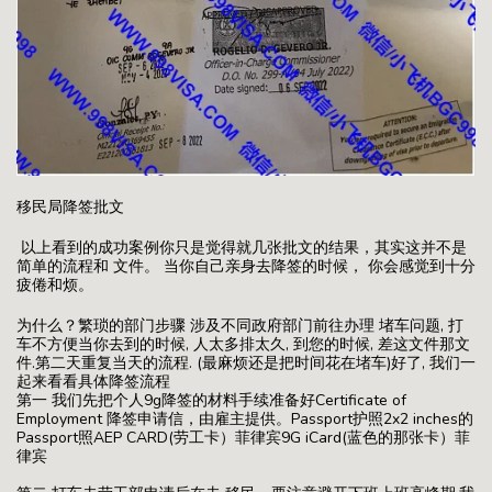
移民局降签批文
以上看到的成功案例你只是觉得就几张批文的结果，其实这并不是
简单的流程和 文件。 当你自己亲身去降签的时候， 你会感觉到十分
疲倦和烦。
为什么？繁琐的部门步骤 涉及不同政府部门前往办理 堵车问题, 打
车不方便当你去到的时候, 人太多排太久, 到您的时候, 差这文件那文
件.第二天重复当天的流程. (最麻烦还是把时间花在堵车)好了, 我们一
起来看看具体降签流程
第一 我们先把个人9g降签的材料手续准备好Certificate of
Employment 降签申请信，由雇主提供。Passport护照2x2 inches的
Passport照AEP CARD(劳工卡）菲律宾9G iCard(蓝色的那张卡）菲
律宾