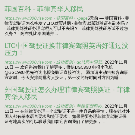
菲国百科 - 菲律宾华人移民
https://www.998visa.com › 菲国百科 › -page
5天前 — 菲国百科 · 菲
律宾驾驶证怎么换发？LTO
驾照
过期 · 菲律宾
驾照
驾驶证有副本吗？
· 菲律宾驾驶证办理
驾照
人可以不去吗？ · 菲律宾驾驶证考试不过怎
么办？ · 阿布扎比泰国迪拜 ...
LTO中国驾驶证换菲律宾驾照英语好通过没
压力！
https://www.998visa.com › 成功案例 › qc总局中国驾...
2022年11月
10日 — 欢迎咨询我们了解更多，微信BGC998 电报小飞机
@BGC998 优先咨询电报免验证直接咨询。 添加请主动告知咨询事
宜谢谢。今天安排两批客人换证，第一次约好时间对方因为睡 ...
外国驾驶证怎么办理菲律宾驾照换证 - 菲律
宾华人移民
https://www.998visa.com › 成功案例 › 菲律宾驾照办...
2022年11月
11日 — 在菲律宾办理一个驾驶证不是一件容易的事情，现在针对外
国人都有基本语言要求和签证要求，如果需要办理菲律宾驾驶证保
证有地真实的可以联系我们欢迎咨询我们了解更多， ...