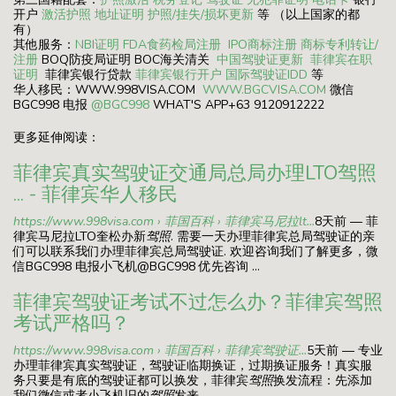
开户
激活护照
地址证明
护照/挂失/损坏更新
等 （以上国家的都
有）
其他服务：
NBI证明
FDA食药检局注册
IPO商标注册
商标专利转让/
注册
BOQ防疫局证明 BOC海关清关
中国驾驶证更新
菲律宾在职
证明
菲律宾银行贷款
菲律宾银行开户
国际驾驶证IDD
等
华人移民：WWW.998VISA.COM
WWW.BGCVISA.COM
微信
BGC998 电报
@BGC998
WHAT'S APP+63 9120912222
更多延伸阅读：
菲律宾真实驾驶证交通局总局办理LTO驾照
... - 菲律宾华人移民
https://www.998visa.com › 菲国百科 › 菲律宾马尼拉lt...
8天前 — 菲
律宾马尼拉LTO奎松办新
驾照
. 需要一天办理菲律宾总局驾驶证的亲
们可以联系我们办理菲律宾总局驾驶证. 欢迎咨询我们了解更多，微
信BGC998 电报小飞机@BGC998 优先咨询 ...
菲律宾驾驶证考试不过怎么办？菲律宾驾照
考试严格吗？
https://www.998visa.com › 菲国百科 › 菲律宾驾驶证...
5天前 — 专业
办理菲律宾真实驾驶证，驾驶证临期换证，过期换证服务！真实服
务只要是有底的驾驶证都可以换发，菲律宾
驾照
换发流程️️：先添加
我们微信或者小飞机旧的
驾照
发来， ...