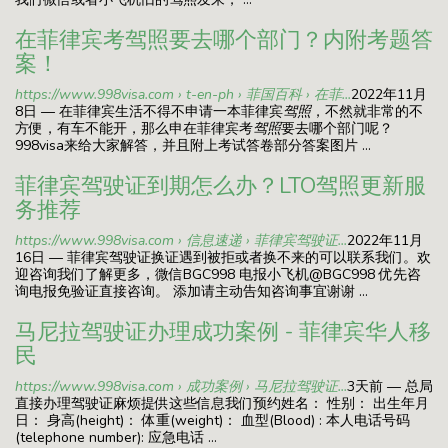
在菲律宾考驾照要去哪个部门？内附考题答
案！
https://www.998visa.com › t-en-ph › 菲国百科 › 在菲...
2022年11月
8日 — 在菲律宾生活不得不申请一本菲律宾
驾照
，不然就非常的不
方便，有车不能开，那么申在菲律宾考
驾照
要去哪个部门呢？
998visa来给大家解答，并且附上考试答卷部分答案图片 ...
菲律宾驾驶证到期怎么办？LTO驾照更新服
务推荐
https://www.998visa.com › 信息速递 › 菲律宾驾驶证...
2022年11月
16日 — 菲律宾驾驶证换证遇到被拒或者换不来的可以联系我们。欢
迎咨询我们了解更多，微信BGC998 电报小飞机@BGC998 优先咨
询电报免验证直接咨询。 添加请主动告知咨询事宜谢谢 ...
马尼拉驾驶证办理成功案例 - 菲律宾华人移
民
https://www.998visa.com › 成功案例 › 马尼拉驾驶证...
3天前 — 总局
直接办理驾驶证麻烦提供这些信息我们预约姓名： 性别： 出生年月
日： 身高(height)： 体重(weight)： 血型(Blood) : 本人电话号码
(telephone number): 应急电话 ...