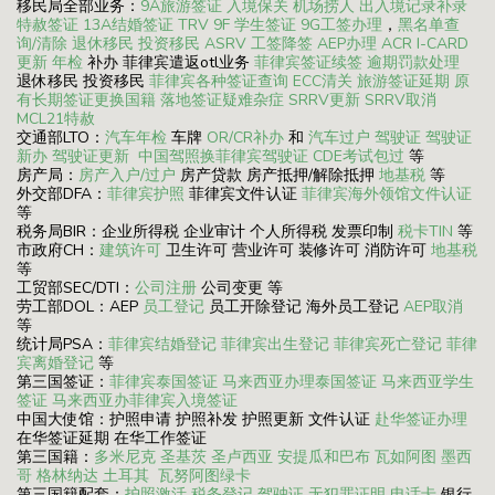
移民局全部业务：
9A旅游签证
入境保关
机场捞人
出入境记录补录
特赦签证
13A结婚签证
TRV
9F 学生签证
9G工签办理
，
黑名单查
询/清除
退休移民
投资移民
ASRV
工签降签
AEP办理
ACR I-CARD
更新
年检
补办 菲律宾遣返otl业务
菲律宾签证续签
逾期罚款处理
退休移民 投资移民
菲律宾各种签证查询
ECC清关
旅游签证延期
原
有长期签证更换国籍
落地签证疑难杂症
SRRV更新
SRRV取消
MCL21特赦
交通部LTO：
汽车年检
车牌
OR/CR补办
和
汽车过户
驾驶证
驾驶证
新办
驾驶证更新
中国驾照换菲律宾驾驶证
CDE考试包过
等
房产局：
房产入户/过户
房产贷款 房产抵押/解除抵押
地基税
等
外交部DFA：
菲律宾护照
菲律宾文件认证
菲律宾海外领馆文件认证
等
税务局BIR：企业所得税 企业审计 个人所得税 发票印制
税卡TIN
等
市政府CH：
建筑许可
卫生许可 营业许可 装修许可 消防许可
地基税
等
工贸部SEC/DTI：
公司注册
公司变更 等
劳工部DOL：AEP
员工登记
员工开除登记 海外员工登记
AEP取消
等
统计局PSA：
菲律宾结婚登记
菲律宾出生登记
菲律宾死亡登记
菲律
宾离婚登记
等
第三国签证：
菲律宾泰国签证
马来西亚办理泰国签证
马来西亚学生
签证
马来西亚办菲律宾入境签证
中国大使馆：护照申请 护照补发 护照更新 文件认证
赴华签证办理
在华签证延期 在华工作签证
第三国籍：
多米尼克
圣基茨
圣卢西亚
安提瓜和巴布
瓦如阿图
墨西
哥
格林纳达
土耳其
瓦努阿图绿卡
第三国籍配套：
护照激活
税务登记
驾驶证
无犯罪证明
电话卡
银行