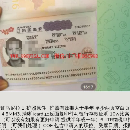
马尼拉 1 .护照原件 护照有效期大于半年 至少两页空白页2
 4.5MM3. 清晰 icard 正反面复印件4. 银行存款证明 1
水（可以没有如果有更好申请 提供半年或一年）6. ITR纳税
作证明 （可我们处理 ）COE 包含申请人的职位、受雇日期、