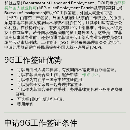
和就业部( Department of Labor and Employment，DOLE)申办
菲律
宾外国人就业许可
(AEP-AlienEmployment Permit)及菲律宾移民局(
Bureau of Immigration)申办9G工作签证，外国人就业许可证
（AEP）由菲劳工部签发。外国人被雇用从事的工作或提供的服务，
须是本地菲律宾人或居民不愿或不能胜任的，且其录用应有益于公
众利益。在获得许可后，有效期内非经劳工部批准，外籍人不得更
换工作或雇主。若外国承包商雇佣的员工是外国人，这些员工在菲
律宾从事其专业前，还必须通过菲律宾劳工部和专业管理委员会组
织的劳动市场测试。工作签证（9G）需经移民局理事会会议批准。
申请此类签证需向移民局提交外国人就业许可证( AEP)。
9G工作签证优势
可以自由出入境菲律宾，有效期内不需要重新办理签证。
可以在菲律宾合法工作，配合申请
工作许可证
。
可以作为前往第三国家中转签证使用。
可以携带子女亲属一起办理挂靠签证。
可以作为菲律合法居住手续，办理菲律宾各种业务用途身份
证明。
可选择1到3年期进行申请。
费用便宜
申请9G工作签证条件