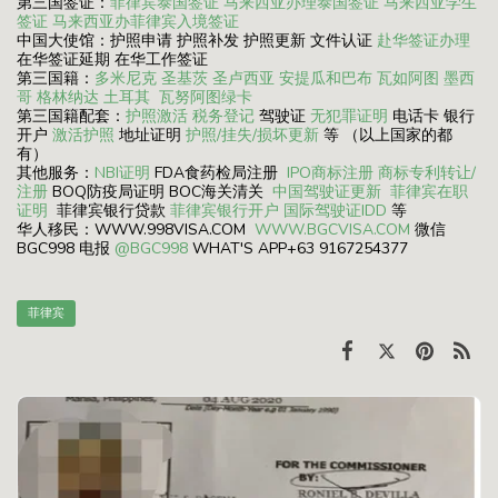
第三国签证：
菲律宾泰国签证
马来西亚办理泰国签证
马来西亚学生
签证
马来西亚办菲律宾入境签证
中国大使馆：护照申请 护照补发 护照更新 文件认证
赴华签证办理
在华签证延期 在华工作签证
第三国籍：
多米尼克
圣基茨
圣卢西亚
安提瓜和巴布
瓦如阿图
墨西
哥
格林纳达
土耳其
瓦努阿图绿卡
第三国籍配套：
护照激活
税务登记
驾驶证
无犯罪证明
电话卡 银行
开户
激活护照
地址证明
护照/挂失/损坏更新
等 （以上国家的都
有）
其他服务：
NBI证明
FDA食药检局注册
IPO商标注册
商标专利转让/
注册
BOQ防疫局证明 BOC海关清关
中国驾驶证更新
菲律宾在职
证明
菲律宾银行贷款
菲律宾银行开户
国际驾驶证IDD
等
华人移民：WWW.998VISA.COM
WWW.BGCVISA.COM
微信
BGC998 电报
@BGC998
WHAT'S APP+63 9167254377
菲律宾