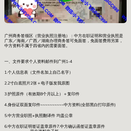
广州商务签领区（营业执照注册地）：中方在职证明和营业执照是
广东／海南／广西／湖南办理商务签可免面签，免面签费用另算，
中方资料不属于四省内的需要面签。
一、文件要求个人资料邮件到广州1-4
1.个人信息表（文件名加上自己名字）
2.2寸白底照片2张＋电子版发我原图
3.护照原件（有效期8个月以上）＋复印件
4.身份证双面复印件~~~~~~~~~~中方资料(全部黑白打印原件)
5.中方营业职照+执照翻译件 均盖公章
6.中方在职证明签证盖章原件7.中方确认函签证盖章原件