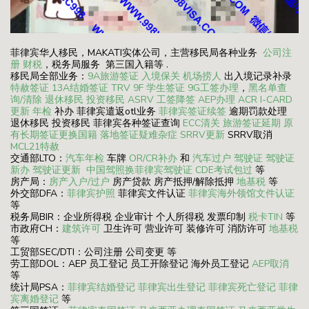
菲律宾华人移民，MAKATI实体公司，主营移民局各种业务
公司注
册
财税
，税务局服务 第三国入籍等 .
移民局全部业务：
9A旅游签证
入境保关
机场捞人
出入境记录补录
特赦签证
13A结婚签证
TRV
9F 学生签证
9G工签办理
，
黑名单查
询/清除
退休移民
投资移民
ASRV
工签降签
AEP办理
ACR I-CARD
更新
年检
补办 菲律宾遣返otl业务
菲律宾签证续签
逾期罚款处理
退休移民 投资移民 菲律宾各种签证查询
ECC清关
旅游签证延期
原
有长期签证更换国籍
落地签证疑难杂症
SRRV更新
SRRV取消
MCL21特赦
交通部LTO：
汽车年检
车牌
OR/CR补办
和
汽车过户
驾驶证
驾驶证
新办
驾驶证更新
中国驾照换菲律宾驾驶证
CDE考试包过
等
房产局：
房产入户/过户
房产贷款 房产抵押/解除抵押
地基税
等
外交部DFA：
菲律宾护照
菲律宾文件认证
菲律宾海外领馆文件认证
等
税务局BIR：企业所得税 企业审计 个人所得税 发票印制
税卡TIN
等
市政府CH：
建筑许可
卫生许可 营业许可 装修许可 消防许可
地基税
等
工贸部SEC/DTI：公司注册 公司变更 等
劳工部DOL：AEP 员工登记 员工开除登记 海外员工登记
AEP取消
等
统计局PSA：
菲律宾结婚登记
菲律宾出生登记
菲律宾死亡登记
菲律
宾离婚登记
等