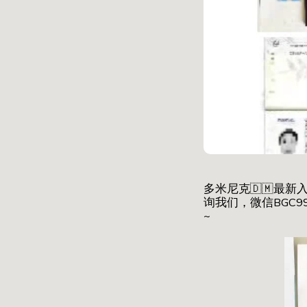
多米尼克🇩🇲最
询我们，微信BGC9
~