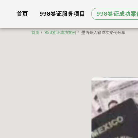
首页
998签证服务项目
998签证成功案
首页
998签证成功案例
墨西哥入籍成功案例分享