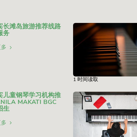
宾长滩岛旅游推荐线路
服务
更多
1 时间读取
宾儿童钢琴学习机构推
ILA MAKATI BGC
招生
更多