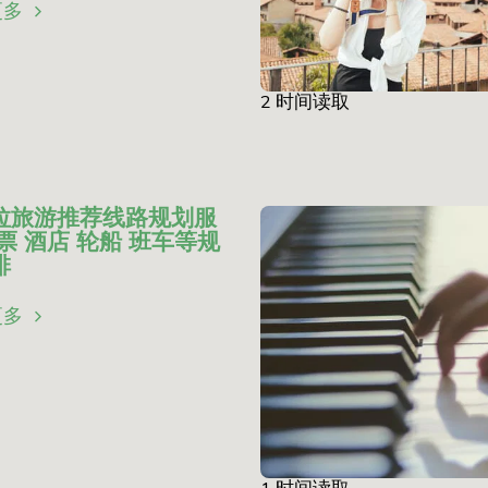
更多
2 时间读取
拉旅游推荐线路规划服
票 酒店 轮船 班车等规
排
更多