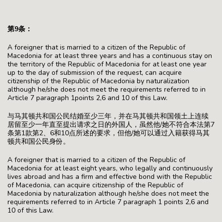
第9条：
A foreigner that is married to a citizen of the Republic of
Macedonia for at least three years and has a continuous stay on
the territory of the Republic of Macedonia for at least one year
up to the day of submission of the request, can acquire
citizenship of the Republic of Macedonia by naturalization
although he/she does not meet the requirements referred to in
Article 7 paragraph 1points 2,6 and 10 of this Law.
与马其顿共和国公民结婚至少三年，并在马其顿共和国领土上连续
居留至少一年直至提出请求之日的外国人，虽然他/她不符合本法第7
条第1款第2、6和10点所述的要求，但他/她可以通过入籍获得马其
顿共和国公民身份。
A foreigner that is married to a citizen of the Republic of
Macedonia for at least eight years, who legally and continuously
lives abroad and has a firm and effective bond with the Republic
of Macedonia, can acquire citizenship of the Republic of
Macedonia by naturalization although he/she does not meet the
requirements referred to in Article 7 paragraph 1 points 2,6 and
10 of this Law.