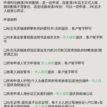
申请时结婚满3年的配偶，是一起申请，批复满1年后才正式入籍，
期间配偶不需要住。若是结婚未满3年的，可以一同申请，3年后才
入籍拿公民证。
申请材料
❑给北马其顿律师事务所的委托书-滨屿提供，客户签字即可
❑与本基金签署招股说明书及相关文件-
华人移民
提供，客户签字即
可
❑向北马其顿政府指定基金支付的20万欧元投资捐款的转帐收据(预
背调之后)
❑所有申请人官方申请表
华人移民
提供，客户签字即可
❑签署入籍宣誓书：
华人移民
提供，客户签字即可
❑所有申请人护照(个人头像页和所有有效签证)彩色扫描件-
华人移
民
提供协助做公证
❑所有申请人身份证正反面扫描件-
华人移民
提供协助做公证
❑出生证明-提供孩子出生证明、每个大人的父母身份证+户口簿+亲
属关系证明扫描件，
华人移民
提供协助办理公证