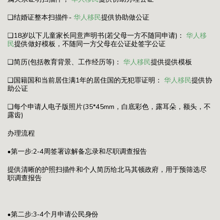
❑结婚证整本扫描件-
华人移民
提供协助做公证
❑18岁以下儿童家长同意声明书(若父母一方不随同申请)：
华人移
民
提供做好模板，不随同一方父母在公证处签字公证
❑简历(包括教育背景、工作经历等)：
华人移民
提供提供模板
❑国籍国和当前居住满1年的居住国的无犯罪证明：
华人移民
提供协
助公证
❑每个申请人电子版照片(35*45mm，白底彩色，露耳朵，额头，不
露齿)
办理流程
•第一步:2-4周签署谅解备忘录和尽职调查报告
提供清晰的护照扫描件和个人简历给北马其顿政府，用于预筛选尽
职调查报告
•第二步:3-4个月申请公民身份