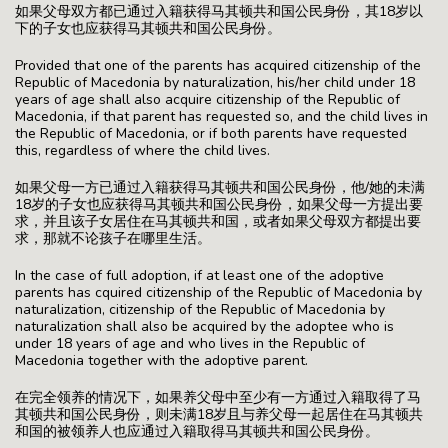
如果父母双方都已通过入籍获得马其顿共和国公民身份，其18岁以
下的子女也应获得马其顿共和国公民身份。
Provided that one of the parents has acquired citizenship of the
Republic of Macedonia by naturalization, his/her child under 18
years of age shall also acquire citizenship of the Republic of
Macedonia, if that parent has requested so, and the child lives in
the Republic of Macedonia, or if both parents have requested
this, regardless of where the child lives.
如果父母一方已通过入籍获得马其顿共和国公民身份，他/她的未满
18岁的子女也应获得马其顿共和国公民身份，如果父母一方提出要
求，并且该子女居住在马其顿共和国，或者如果父母双方都提出要
求，那就不论孩子在哪里生活。
In the case of full adoption, if at least one of the adoptive
parents has cquired citizenship of the Republic of Macedonia by
naturalization, citizenship of the Republic of Macedonia by
naturalization shall also be acquired by the adoptee who is
under 18 years of age and who lives in the Republic of
Macedonia together with the adoptive parent.
在完全领养的情况下，如果养父母中至少有一方通过入籍取得了马
其顿共和国公民身份，则未满18岁且与养父母一起居住在马其顿共
和国的被领养人也应通过入籍取得马其顿共和国公民身份。