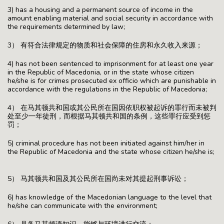
3) has a housing and a permanent source of income in the
amount enabling material and social security in accordance with
the requirements determined by law;
3） 有符合法律规定的物质和社会保障的住房和永久收入来源；
4) has not been sentenced to imprisonment for at least one year
in the Republic of Macedonia, or in the state whose citizen
he/she is for crimes prosecuted ex officio which are punishable in
accordance with the regulations in the Republic of Macedonia;
4） 在马其顿共和国或其公民所在国因依职权被起诉的罪行而未被判
处至少一年徒刑，而根据马其顿共和国的条例，这些罪行应受到惩
罚；
5) criminal procedure has not been initiated against him/her in
the Republic of Macedonia and the state whose citizen he/she is;
5） 马其顿共和国及其公民所在国尚未对其提起刑事诉讼；
6) has knowledge of the Macedonian language to the level that
he/she can communicate with the environment;