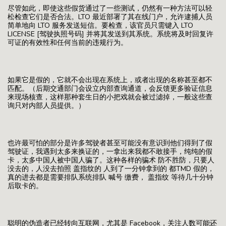
尽管如此，即使这些假货通过了一些测试，仍然有一种方法可以轻
松检查它们是否合法。LTO 最近部署了其在线门户，允许逮捕人员
简单地向 LTO 服务发送短信。要检查，该官员只需键入 LTO
LICENSE [驾驶执照号码] 并将其发送到其系统。系统将及时回复许
可证的有效性和任何当前的违规行为。
如果它是假的，它就不会出现在系统上，或者出现的名称甚至都不
匹配。（后期交通部门会设立内部查询通道，会反馈更多验证信息
来现场核查，这样那种套生日的小把戏就会被过滤掉，一般这些查
询只对内部人员提供。）
也许最可怕的部分是许多驾驶者甚至可能没有意识到他们得到了假
驾驶证，我遇到太多来换证的，一拿出来我都不敢接手，纯纯的假
卡，太多中国人被中国人骗了。这种各样的骗术 防不胜防，只要人
没去的，人没去拍照 盖指纹的 人到了一分钟拿到的 都TMD 假的，
真的进去都是需要排队系统排队 喊号 缴费， 盖指纹 等待几十分钟
后取卡的。
聪明的伪造者已经转向互联网，尤其是 Facebook，关注人数可能还