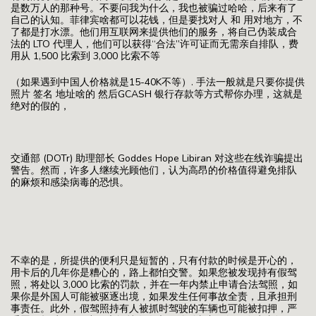
是数万人的那种号。不要问我为什么，我也被骗过哈哈，后来有了
自己的认知。菲律宾啥都可以花钱，但是要找对人 和 用对地方，不
了都是打水漂。他们用互联网来提供他们的服务，将自己伪装成合
法的 LTO 代理人，他们可以获得“合法”许可证而无需亲自排队，费
用从 1,500 比索到 3,000 比索不等
（如果遇到中国人价格就是15-40K不等）. 手法一般就是只要你提供
照片 签名 地址啥的 然后GCASH 银行存款等方式帮你办理，这就是
绝对的假的，
交通部 (DOTr) 助理部长 Goddes Hope Libiran 对这些在线诈骗提出
警告。然而，许多人继续光顾他们，认为高昂的价格值得避免排队
的麻烦和感染病毒的恐惧。
不幸的是，所提供的便利只是短暂的，只有付款的时候是开心的，
用卡后的几年你是糟心的，路上都怕交警。如果您被发现持有假驾
照，将处以 3,000 比索的罚款，并在一年内禁止申请合法驾照，如
果你是外国人可能被驱逐出境，如果发生任何事故全责，且承担刑
事责任。此外，假驾照持有人被抓时驾驶的车辆也可能被扣押，严