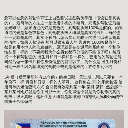
您可以在您的驾驶许可证上自己测试这些防伪手段（假设它是真实
的）。最简单的方法之一是使用手机的手电筒。只需从驾驶证后面
发光即可。如果通过的灯是黄色的，则驾驶执照100%是假的。如果
通过的光是紫色或紫色，则驾驶执照大概率是真实的卡片，当然也
不一定就是真的。其实还有自己怎么拿到驾驶证的也可以确认是真
的假的，如果人都没去 那可以很负责人的 告诉你 1000%是假的，
都是套用本地人的信息做的。原理就是在交通局的系统查一个和你
性别是一样的（不要问我为什么男女都不分假的不能假了吧）然后
找一个有驾驶证的 出生月和日一样和你一样的，套用他的驾驶证号
码然后做一张卡片有你身份信息的就可以了。为什么是 出生月份和
日期一样？因为菲律宾的驾驶证规则是这样的，在你拿到证的
5年后（后面更新的有10年的）的生日那一天过期，所以只要套一个
年份不一样 月份和日期一样的人即可。 这样你在LTO的系统检索 使
用简单的短信查询方式 会回复有效期到某一年 某月 某日 然后那个
某月某日刚好就是你生日那一天，你觉得这个就是为你制作的真的
驾照，很天真吧，这种生意大概就是菲律宾LTO内部人员和外面的中
国贩子合伙做的