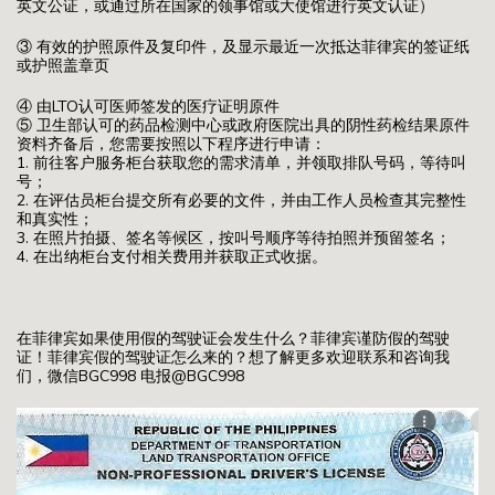
英文公证，或通过所在国家的领事馆或大使馆进行英文认证）
③ 有效的护照原件及复印件，及显示最近一次抵达菲律宾的签证纸
或护照盖章页
④ 由LTO认可医师签发的医疗证明原件
⑤ 卫生部认可的药品检测中心或政府医院出具的阴性药检结果原件
资料齐备后，您需要按照以下程序进行申请：
1. 前往客户服务柜台获取您的需求清单，并领取排队号码，等待叫
号；
2. 在评估员柜台提交所有必要的文件，并由工作人员检查其完整性
和真实性；
3. 在照片拍摄、签名等候区，按叫号顺序等待拍照并预留签名；
4. 在出纳柜台支付相关费用并获取正式收据。
在菲律宾如果使用假的驾驶证会发生什么？菲律宾谨防假的驾驶
证！菲律宾假的驾驶证怎么来的？想了解更多欢迎联系和咨询我
们，微信BGC998 电报@BGC998