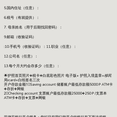
5.国内住址（任意）：
6.税号（有就提供）：
7. 母亲姓名（用于后期找回密码）：
9.邮箱（收验证码）
:10.手机号（收验证码）：11.职业（任意）：
12.公司名（任意）：
13.每个月大约会存多少（任意）：
🌟护照首页照片➕税卡➕白底彩色照片 电子版+ 护照入境盖章+
移民
局icard+白纸签名三次
开户存款金额1⃣️Saving account 储蓄账户最低存款额5000ＰATM卡
➕存折➕网银
2⃣️Checking account 支票账户最低存款额25000➕250Ｐ/支票本
ATM卡➕存折➕支票➕网银